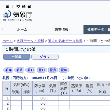
ホーム
防災情報
各種データ・
ホーム
>
各種データ・資料
>
過去の気象データ検索
>
１時間ごとの
１時間ごとの値
札幌（石狩地方) 1893年11月25日 （１時間ごとの値）
露点
露点
露点
露点
気圧(hPa)
気圧(hPa)
気圧(hPa)
気圧(hPa)
風向・風
風向・風
風向・風
風向・風
降水量
降水量
降水量
降水量
気温
気温
気温
気温
蒸気圧
蒸気圧
蒸気圧
蒸気圧
湿度
湿度
湿度
湿度
時
時
時
時
温度
温度
温度
温度
(mm)
(mm)
(mm)
(mm)
(℃)
(℃)
(℃)
(℃)
(hPa)
(hPa)
(hPa)
(hPa)
(％)
(％)
(％)
(％)
現地
現地
現地
現地
海面
海面
海面
海面
風速
風速
風速
風速
(℃)
(℃)
(℃)
(℃)
1
1
1
1
0.0
0.0
0.0
0.0
2
2
2
2
0.0
0.0
0.0
0.0
3
3
3
3
0.0
0.0
0.0
0.0