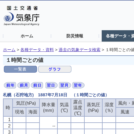
ホーム
防災情報
各種データ・
ホーム
>
各種データ・資料
>
過去の気象データ検索
>
１時間ごとの
１時間ごとの値
札幌（石狩地方) 1887年7月18日 （１時間ごとの値）
露点
気圧(hPa)
風向・風
降水量
気温
蒸気圧
湿度
時
温度
(mm)
(℃)
(hPa)
(％)
現地
海面
風速
(℃)
1
2
--
3