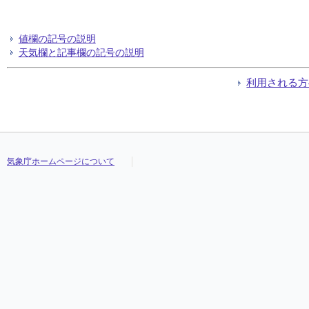
値欄の記号の説明
天気欄と記事欄の記号の説明
利用される方
気象庁ホームページについて