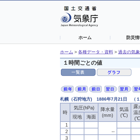
ホーム
防災情
ホーム
>
各種データ・資料
>
過去の気象
１時間ごとの値
札幌（石狩地方) 1886年7月21日 
露
露
露
露
気圧(hPa)
気圧(hPa)
気圧(hPa)
気圧(hPa)
降水量
降水量
降水量
降水量
気温
気温
気温
気温
時
時
時
時
温
温
温
温
(mm)
(mm)
(mm)
(mm)
(℃)
(℃)
(℃)
(℃)
現地
現地
現地
現地
海面
海面
海面
海面
(℃
(℃
(℃
(℃
1
1
1
1
2
2
2
2
--
--
--
--
3
3
3
3