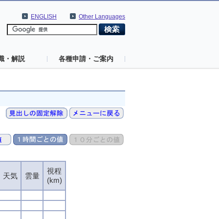
ENGLISH
Other Languages
識・解説
各種申請・ご案内
視程
視程
視程
視程
天気
天気
天気
天気
雲量
雲量
雲量
雲量
(km)
(km)
(km)
(km)