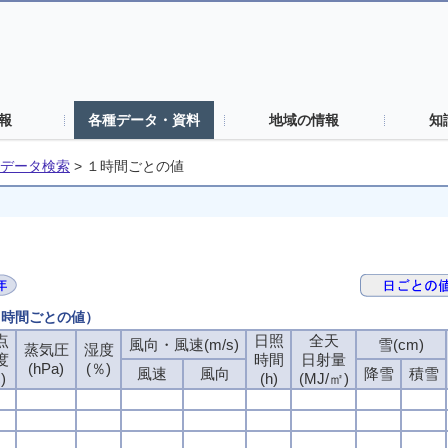
報
各種データ・資料
地域の情報
知
データ検索
>
１時間ごとの値
（１時間ごとの値）
点
点
点
点
日照
日照
日照
日照
全天
全天
全天
全天
風向・風速(m/s)
風向・風速(m/s)
風向・風速(m/s)
風向・風速(m/s)
雪(cm)
雪(cm)
雪(cm)
雪(cm)
蒸気圧
蒸気圧
蒸気圧
蒸気圧
湿度
湿度
湿度
湿度
度
度
度
度
時間
時間
時間
時間
日射量
日射量
日射量
日射量
(hPa)
(hPa)
(hPa)
(hPa)
(％)
(％)
(％)
(％)
風速
風速
風速
風速
風向
風向
風向
風向
降雪
降雪
降雪
降雪
積雪
積雪
積雪
積雪
)
)
)
)
(h)
(h)
(h)
(h)
(MJ/㎡)
(MJ/㎡)
(MJ/㎡)
(MJ/㎡)