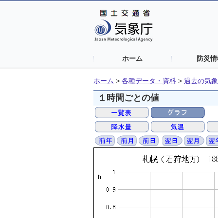
ホーム
防災情
ホーム
>
各種データ・資料
>
過去の気象
１時間ごとの値