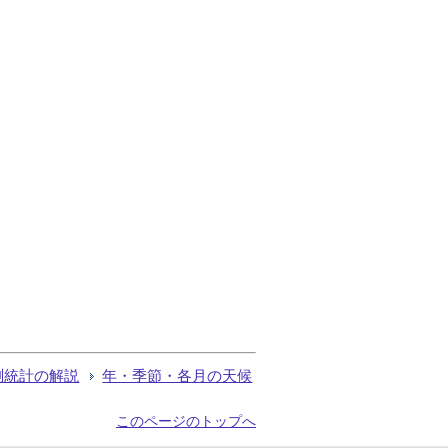
測統計の解説
年・季節・各月の天候
このページのトップへ