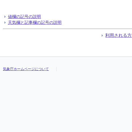
値欄の記号の説明
天気欄と記事欄の記号の説明
利用される方
気象庁ホームページについて