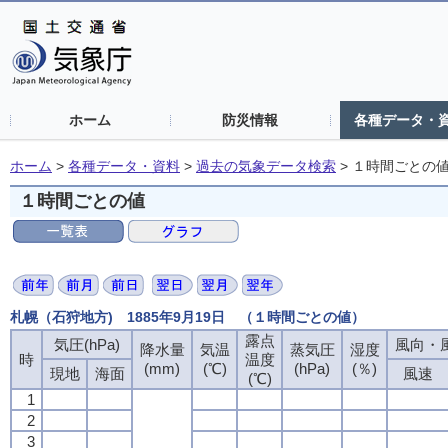
ホーム
防災情報
各種データ・
ホーム
>
各種データ・資料
>
過去の気象データ検索
>
１時間ごとの
１時間ごとの値
札幌（石狩地方) 1885年9月19日 （１時間ごとの値）
露点
気圧(hPa)
風向・風
降水量
気温
蒸気圧
湿度
時
温度
(mm)
(℃)
(hPa)
(％)
現地
海面
風速
(℃)
1
2
3