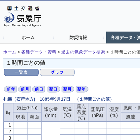
ホーム
防災情報
各種データ・
ホーム
>
各種データ・資料
>
過去の気象データ検索
>
１時間ごとの
１時間ごとの値
札幌（石狩地方) 1885年9月17日 （１時間ごとの値）
露点
気圧(hPa)
風向・風
降水量
気温
蒸気圧
湿度
時
温度
(mm)
(℃)
(hPa)
(％)
現地
海面
風速
(℃)
1
2
3