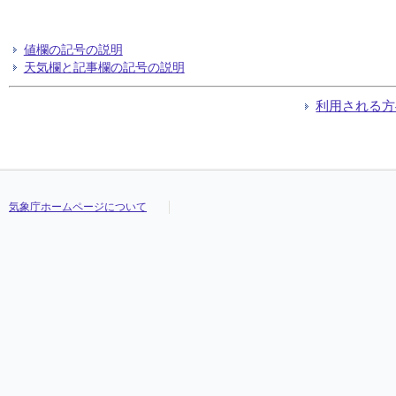
値欄の記号の説明
天気欄と記事欄の記号の説明
利用される方
気象庁ホームページについて