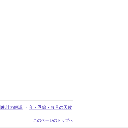
測統計の解説
年・季節・各月の天候
このページのトップへ