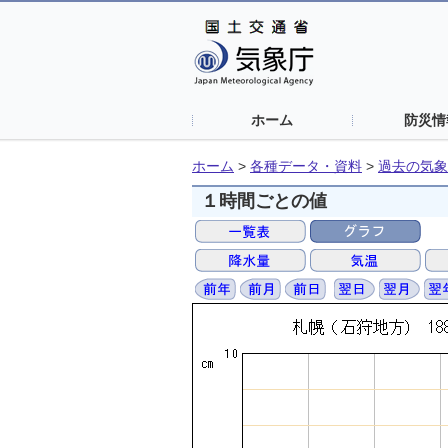
ホーム
防災情
ホーム
>
各種データ・資料
>
過去の気象
１時間ごとの値