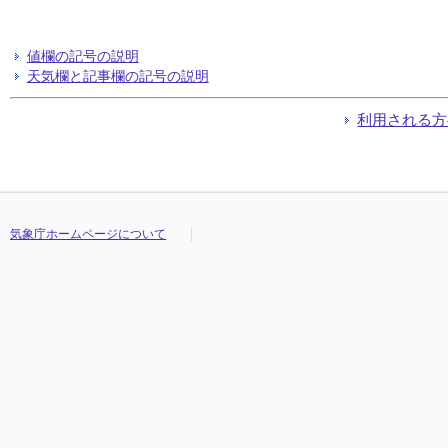
値欄の記号の説明
天気欄と記事欄の記号の説明
利用される方
気象庁ホームページについて