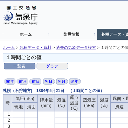
ホーム
防災情報
各種データ・
ホーム
>
各種データ・資料
>
過去の気象データ検索
>
１時間ごとの
１時間ごとの値
札幌（石狩地方) 1884年5月21日 （１時間ごとの値）
露点
気圧(hPa)
風向・風
降水量
気温
蒸気圧
湿度
時
温度
(mm)
(℃)
(hPa)
(％)
現地
海面
風速
(℃)
1
2
3