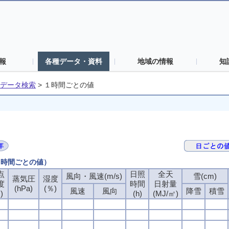
報
各種データ・資料
地域の情報
知
データ検索
>
１時間ごとの値
（１時間ごとの値）
点
日照
全天
風向・風速(m/s)
雪(cm)
蒸気圧
湿度
度
時間
日射量
(hPa)
(％)
風速
風向
降雪
積雪
)
(h)
(MJ/㎡)