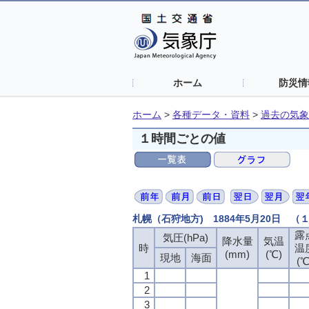
ホーム
防災情
ホーム
>
各種データ・資料
>
過去の気象
１時間ごとの値
札幌（石狩地方) 1884年5月20日 
露
気圧(hPa)
降水量
気温
時
温
(mm)
(℃)
現地
海面
(℃
1
2
3