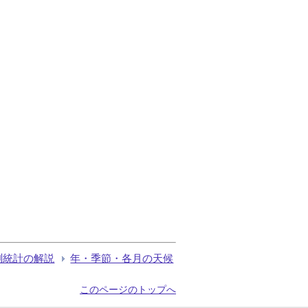
測統計の解説
年・季節・各月の天候
このページのトップへ