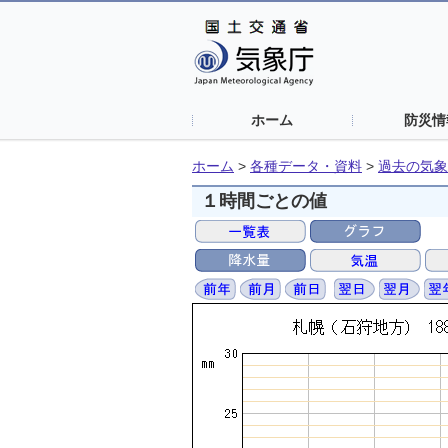
ホーム
防災情
ホーム
>
各種データ・資料
>
過去の気象
１時間ごとの値