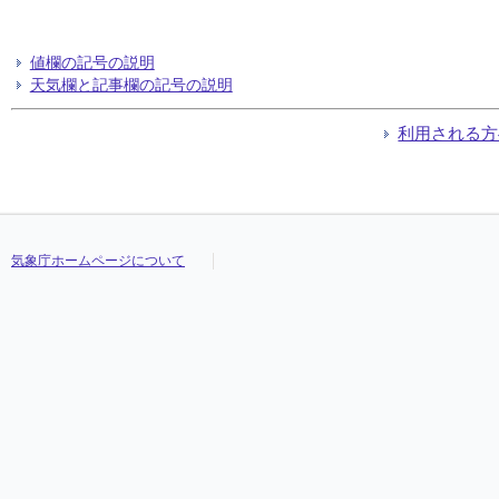
値欄の記号の説明
天気欄と記事欄の記号の説明
利用される方
気象庁ホームページについて