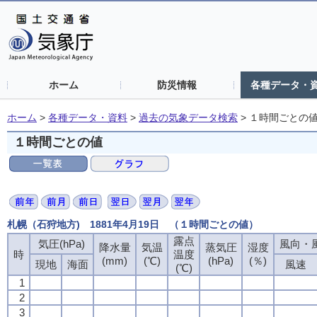
ホーム
防災情報
各種データ・
ホーム
>
各種データ・資料
>
過去の気象データ検索
>
１時間ごとの
１時間ごとの値
札幌（石狩地方) 1881年4月19日 （１時間ごとの値）
露点
気圧(hPa)
風向・風
降水量
気温
蒸気圧
湿度
時
温度
(mm)
(℃)
(hPa)
(％)
現地
海面
風速
(℃)
1
2
3