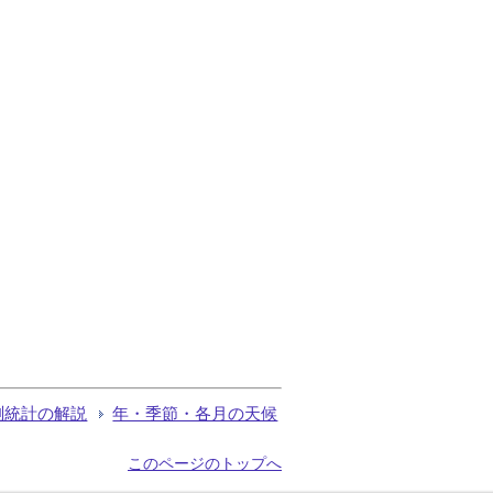
測統計の解説
年・季節・各月の天候
このページのトップへ