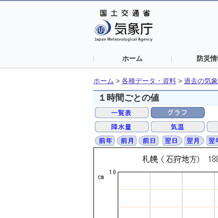
ホーム
防災情
ホーム
>
各種データ・資料
>
過去の気象
１時間ごとの値