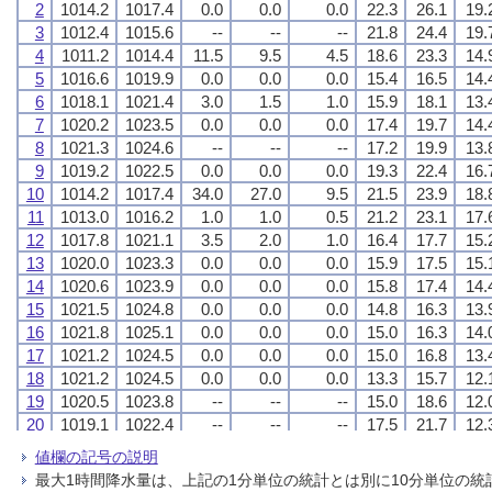
2
2
2
2
1014.2
1014.2
1014.2
1014.2
1017.4
1017.4
1017.4
1017.4
0.0
0.0
0.0
0.0
0.0
0.0
0.0
0.0
0.0
0.0
0.0
0.0
22.3
22.3
22.3
22.3
26.1
26.1
26.1
26.1
19.
19.
19.
19.
3
3
3
3
1012.4
1012.4
1012.4
1012.4
1015.6
1015.6
1015.6
1015.6
--
--
--
--
--
--
--
--
--
--
--
--
21.8
21.8
21.8
21.8
24.4
24.4
24.4
24.4
19.
19.
19.
19.
4
4
4
4
1011.2
1011.2
1011.2
1011.2
1014.4
1014.4
1014.4
1014.4
11.5
11.5
11.5
11.5
9.5
9.5
9.5
9.5
4.5
4.5
4.5
4.5
18.6
18.6
18.6
18.6
23.3
23.3
23.3
23.3
14.
14.
14.
14.
5
5
5
5
1016.6
1016.6
1016.6
1016.6
1019.9
1019.9
1019.9
1019.9
0.0
0.0
0.0
0.0
0.0
0.0
0.0
0.0
0.0
0.0
0.0
0.0
15.4
15.4
15.4
15.4
16.5
16.5
16.5
16.5
14.
14.
14.
14.
6
6
6
6
1018.1
1018.1
1018.1
1018.1
1021.4
1021.4
1021.4
1021.4
3.0
3.0
3.0
3.0
1.5
1.5
1.5
1.5
1.0
1.0
1.0
1.0
15.9
15.9
15.9
15.9
18.1
18.1
18.1
18.1
13.
13.
13.
13.
7
7
7
7
1020.2
1020.2
1020.2
1020.2
1023.5
1023.5
1023.5
1023.5
0.0
0.0
0.0
0.0
0.0
0.0
0.0
0.0
0.0
0.0
0.0
0.0
17.4
17.4
17.4
17.4
19.7
19.7
19.7
19.7
14.
14.
14.
14.
8
8
8
8
1021.3
1021.3
1021.3
1021.3
1024.6
1024.6
1024.6
1024.6
--
--
--
--
--
--
--
--
--
--
--
--
17.2
17.2
17.2
17.2
19.9
19.9
19.9
19.9
13.
13.
13.
13.
9
9
9
9
1019.2
1019.2
1019.2
1019.2
1022.5
1022.5
1022.5
1022.5
0.0
0.0
0.0
0.0
0.0
0.0
0.0
0.0
0.0
0.0
0.0
0.0
19.3
19.3
19.3
19.3
22.4
22.4
22.4
22.4
16.
16.
16.
16.
10
10
10
10
1014.2
1014.2
1014.2
1014.2
1017.4
1017.4
1017.4
1017.4
34.0
34.0
34.0
34.0
27.0
27.0
27.0
27.0
9.5
9.5
9.5
9.5
21.5
21.5
21.5
21.5
23.9
23.9
23.9
23.9
18.
18.
18.
18.
11
11
11
11
1013.0
1013.0
1013.0
1013.0
1016.2
1016.2
1016.2
1016.2
1.0
1.0
1.0
1.0
1.0
1.0
1.0
1.0
0.5
0.5
0.5
0.5
21.2
21.2
21.2
21.2
23.1
23.1
23.1
23.1
17.
17.
17.
17.
12
12
12
12
1017.8
1017.8
1017.8
1017.8
1021.1
1021.1
1021.1
1021.1
3.5
3.5
3.5
3.5
2.0
2.0
2.0
2.0
1.0
1.0
1.0
1.0
16.4
16.4
16.4
16.4
17.7
17.7
17.7
17.7
15.
15.
15.
15.
13
13
13
13
1020.0
1020.0
1020.0
1020.0
1023.3
1023.3
1023.3
1023.3
0.0
0.0
0.0
0.0
0.0
0.0
0.0
0.0
0.0
0.0
0.0
0.0
15.9
15.9
15.9
15.9
17.5
17.5
17.5
17.5
15.
15.
15.
15.
14
14
14
14
1020.6
1020.6
1020.6
1020.6
1023.9
1023.9
1023.9
1023.9
0.0
0.0
0.0
0.0
0.0
0.0
0.0
0.0
0.0
0.0
0.0
0.0
15.8
15.8
15.8
15.8
17.4
17.4
17.4
17.4
14.
14.
14.
14.
15
15
15
15
1021.5
1021.5
1021.5
1021.5
1024.8
1024.8
1024.8
1024.8
0.0
0.0
0.0
0.0
0.0
0.0
0.0
0.0
0.0
0.0
0.0
0.0
14.8
14.8
14.8
14.8
16.3
16.3
16.3
16.3
13.
13.
13.
13.
16
16
16
16
1021.8
1021.8
1021.8
1021.8
1025.1
1025.1
1025.1
1025.1
0.0
0.0
0.0
0.0
0.0
0.0
0.0
0.0
0.0
0.0
0.0
0.0
15.0
15.0
15.0
15.0
16.3
16.3
16.3
16.3
14.
14.
14.
14.
17
17
17
17
1021.2
1021.2
1021.2
1021.2
1024.5
1024.5
1024.5
1024.5
0.0
0.0
0.0
0.0
0.0
0.0
0.0
0.0
0.0
0.0
0.0
0.0
15.0
15.0
15.0
15.0
16.8
16.8
16.8
16.8
13.
13.
13.
13.
18
18
18
18
1021.2
1021.2
1021.2
1021.2
1024.5
1024.5
1024.5
1024.5
0.0
0.0
0.0
0.0
0.0
0.0
0.0
0.0
0.0
0.0
0.0
0.0
13.3
13.3
13.3
13.3
15.7
15.7
15.7
15.7
12.
12.
12.
12.
19
19
19
19
1020.5
1020.5
1020.5
1020.5
1023.8
1023.8
1023.8
1023.8
--
--
--
--
--
--
--
--
--
--
--
--
15.0
15.0
15.0
15.0
18.6
18.6
18.6
18.6
12.
12.
12.
12.
20
20
20
20
1019.1
1019.1
1019.1
1019.1
1022.4
1022.4
1022.4
1022.4
--
--
--
--
--
--
--
--
--
--
--
--
17.5
17.5
17.5
17.5
21.7
21.7
21.7
21.7
12.
12.
12.
12.
21
21
21
21
1016.5
1016.5
1016.5
1016.5
1019.8
1019.8
1019.8
1019.8
1.5
1.5
1.5
1.5
1.5
1.5
1.5
1.5
0.5
0.5
0.5
0.5
15.3
15.3
15.3
15.3
17.5
17.5
17.5
17.5
11.
11.
11.
11.
値欄の記号の説明
22
22
22
22
1017.5
1017.5
1017.5
1017.5
1020.8
1020.8
1020.8
1020.8
0.0
0.0
0.0
0.0
0.0
0.0
0.0
0.0
0.0
0.0
0.0
0.0
11.4
11.4
11.4
11.4
12.6
12.6
12.6
12.6
10.
10.
10.
10.
最大1時間降水量は、上記の1分単位の統計とは別に10分単位の