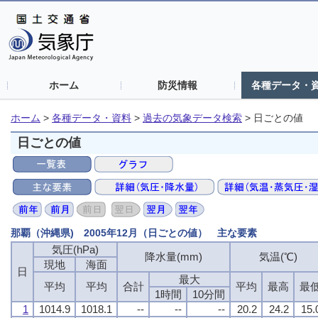
ホーム
防災情報
各種データ・
ホーム
>
各種データ・資料
>
過去の気象データ検索
>
日ごとの値
日ごとの値
那覇（沖縄県) 2005年12月（日ごとの値） 主な要素
気圧(hPa)
気圧(hPa)
気圧(hPa)
気圧(hPa)
降水量(mm)
降水量(mm)
降水量(mm)
降水量(mm)
気温(℃)
気温(℃)
気温(℃)
気温(℃)
現地
現地
現地
現地
海面
海面
海面
海面
日
日
日
日
最大
最大
最大
最大
平均
平均
平均
平均
平均
平均
平均
平均
合計
合計
合計
合計
平均
平均
平均
平均
最高
最高
最高
最高
最
最
最
最
1時間
1時間
1時間
1時間
10分間
10分間
10分間
10分間
1
1
1
1
1014.9
1014.9
1014.9
1014.9
1018.1
1018.1
1018.1
1018.1
--
--
--
--
--
--
--
--
--
--
--
--
20.2
20.2
20.2
20.2
24.2
24.2
24.2
24.2
15.
15.
15.
15.