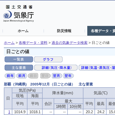
ホーム
防災情報
各種データ・
ホーム
>
各種データ・資料
>
過去の気象データ検索
>
日ごとの値
日ごとの値
那覇（沖縄県) 2005年12月（日ごとの値） 主な要素
気圧(hPa)
気圧(hPa)
気圧(hPa)
気圧(hPa)
降水量(mm)
降水量(mm)
降水量(mm)
降水量(mm)
気温(℃)
気温(℃)
気温(℃)
気温(℃)
現地
現地
現地
現地
海面
海面
海面
海面
日
日
日
日
最大
最大
最大
最大
平均
平均
平均
平均
平均
平均
平均
平均
合計
合計
合計
合計
平均
平均
平均
平均
最高
最高
最高
最高
最
最
最
最
1時間
1時間
1時間
1時間
10分間
10分間
10分間
10分間
1
1
1
1
1014.9
1014.9
1014.9
1014.9
1018.1
1018.1
1018.1
1018.1
--
--
--
--
--
--
--
--
--
--
--
--
20.2
20.2
20.2
20.2
24.2
24.2
24.2
24.2
15.
15.
15.
15.