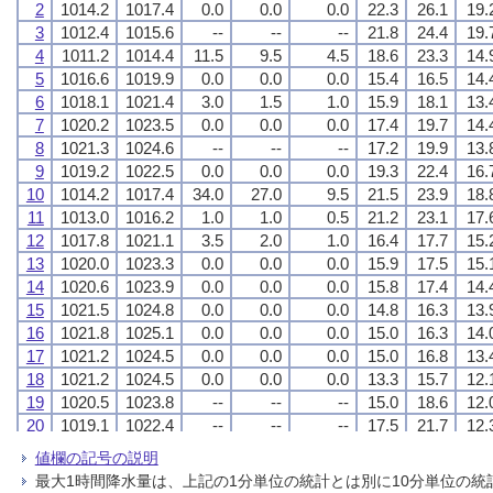
2
2
2
2
1014.2
1014.2
1014.2
1014.2
1017.4
1017.4
1017.4
1017.4
0.0
0.0
0.0
0.0
0.0
0.0
0.0
0.0
0.0
0.0
0.0
0.0
22.3
22.3
22.3
22.3
26.1
26.1
26.1
26.1
19.
19.
19.
19.
3
3
3
3
1012.4
1012.4
1012.4
1012.4
1015.6
1015.6
1015.6
1015.6
--
--
--
--
--
--
--
--
--
--
--
--
21.8
21.8
21.8
21.8
24.4
24.4
24.4
24.4
19.
19.
19.
19.
4
4
4
4
1011.2
1011.2
1011.2
1011.2
1014.4
1014.4
1014.4
1014.4
11.5
11.5
11.5
11.5
9.5
9.5
9.5
9.5
4.5
4.5
4.5
4.5
18.6
18.6
18.6
18.6
23.3
23.3
23.3
23.3
14.
14.
14.
14.
5
5
5
5
1016.6
1016.6
1016.6
1016.6
1019.9
1019.9
1019.9
1019.9
0.0
0.0
0.0
0.0
0.0
0.0
0.0
0.0
0.0
0.0
0.0
0.0
15.4
15.4
15.4
15.4
16.5
16.5
16.5
16.5
14.
14.
14.
14.
6
6
6
6
1018.1
1018.1
1018.1
1018.1
1021.4
1021.4
1021.4
1021.4
3.0
3.0
3.0
3.0
1.5
1.5
1.5
1.5
1.0
1.0
1.0
1.0
15.9
15.9
15.9
15.9
18.1
18.1
18.1
18.1
13.
13.
13.
13.
7
7
7
7
1020.2
1020.2
1020.2
1020.2
1023.5
1023.5
1023.5
1023.5
0.0
0.0
0.0
0.0
0.0
0.0
0.0
0.0
0.0
0.0
0.0
0.0
17.4
17.4
17.4
17.4
19.7
19.7
19.7
19.7
14.
14.
14.
14.
8
8
8
8
1021.3
1021.3
1021.3
1021.3
1024.6
1024.6
1024.6
1024.6
--
--
--
--
--
--
--
--
--
--
--
--
17.2
17.2
17.2
17.2
19.9
19.9
19.9
19.9
13.
13.
13.
13.
9
9
9
9
1019.2
1019.2
1019.2
1019.2
1022.5
1022.5
1022.5
1022.5
0.0
0.0
0.0
0.0
0.0
0.0
0.0
0.0
0.0
0.0
0.0
0.0
19.3
19.3
19.3
19.3
22.4
22.4
22.4
22.4
16.
16.
16.
16.
10
10
10
10
1014.2
1014.2
1014.2
1014.2
1017.4
1017.4
1017.4
1017.4
34.0
34.0
34.0
34.0
27.0
27.0
27.0
27.0
9.5
9.5
9.5
9.5
21.5
21.5
21.5
21.5
23.9
23.9
23.9
23.9
18.
18.
18.
18.
11
11
11
11
1013.0
1013.0
1013.0
1013.0
1016.2
1016.2
1016.2
1016.2
1.0
1.0
1.0
1.0
1.0
1.0
1.0
1.0
0.5
0.5
0.5
0.5
21.2
21.2
21.2
21.2
23.1
23.1
23.1
23.1
17.
17.
17.
17.
12
12
12
12
1017.8
1017.8
1017.8
1017.8
1021.1
1021.1
1021.1
1021.1
3.5
3.5
3.5
3.5
2.0
2.0
2.0
2.0
1.0
1.0
1.0
1.0
16.4
16.4
16.4
16.4
17.7
17.7
17.7
17.7
15.
15.
15.
15.
13
13
13
13
1020.0
1020.0
1020.0
1020.0
1023.3
1023.3
1023.3
1023.3
0.0
0.0
0.0
0.0
0.0
0.0
0.0
0.0
0.0
0.0
0.0
0.0
15.9
15.9
15.9
15.9
17.5
17.5
17.5
17.5
15.
15.
15.
15.
14
14
14
14
1020.6
1020.6
1020.6
1020.6
1023.9
1023.9
1023.9
1023.9
0.0
0.0
0.0
0.0
0.0
0.0
0.0
0.0
0.0
0.0
0.0
0.0
15.8
15.8
15.8
15.8
17.4
17.4
17.4
17.4
14.
14.
14.
14.
15
15
15
15
1021.5
1021.5
1021.5
1021.5
1024.8
1024.8
1024.8
1024.8
0.0
0.0
0.0
0.0
0.0
0.0
0.0
0.0
0.0
0.0
0.0
0.0
14.8
14.8
14.8
14.8
16.3
16.3
16.3
16.3
13.
13.
13.
13.
16
16
16
16
1021.8
1021.8
1021.8
1021.8
1025.1
1025.1
1025.1
1025.1
0.0
0.0
0.0
0.0
0.0
0.0
0.0
0.0
0.0
0.0
0.0
0.0
15.0
15.0
15.0
15.0
16.3
16.3
16.3
16.3
14.
14.
14.
14.
17
17
17
17
1021.2
1021.2
1021.2
1021.2
1024.5
1024.5
1024.5
1024.5
0.0
0.0
0.0
0.0
0.0
0.0
0.0
0.0
0.0
0.0
0.0
0.0
15.0
15.0
15.0
15.0
16.8
16.8
16.8
16.8
13.
13.
13.
13.
18
18
18
18
1021.2
1021.2
1021.2
1021.2
1024.5
1024.5
1024.5
1024.5
0.0
0.0
0.0
0.0
0.0
0.0
0.0
0.0
0.0
0.0
0.0
0.0
13.3
13.3
13.3
13.3
15.7
15.7
15.7
15.7
12.
12.
12.
12.
19
19
19
19
1020.5
1020.5
1020.5
1020.5
1023.8
1023.8
1023.8
1023.8
--
--
--
--
--
--
--
--
--
--
--
--
15.0
15.0
15.0
15.0
18.6
18.6
18.6
18.6
12.
12.
12.
12.
20
20
20
20
1019.1
1019.1
1019.1
1019.1
1022.4
1022.4
1022.4
1022.4
--
--
--
--
--
--
--
--
--
--
--
--
17.5
17.5
17.5
17.5
21.7
21.7
21.7
21.7
12.
12.
12.
12.
21
21
21
21
1016.5
1016.5
1016.5
1016.5
1019.8
1019.8
1019.8
1019.8
1.5
1.5
1.5
1.5
1.5
1.5
1.5
1.5
0.5
0.5
0.5
0.5
15.3
15.3
15.3
15.3
17.5
17.5
17.5
17.5
11.
11.
11.
11.
値欄の記号の説明
22
22
22
22
1017.5
1017.5
1017.5
1017.5
1020.8
1020.8
1020.8
1020.8
0.0
0.0
0.0
0.0
0.0
0.0
0.0
0.0
0.0
0.0
0.0
0.0
11.4
11.4
11.4
11.4
12.6
12.6
12.6
12.6
10.
10.
10.
10.
最大1時間降水量は、上記の1分単位の統計とは別に10分単位の