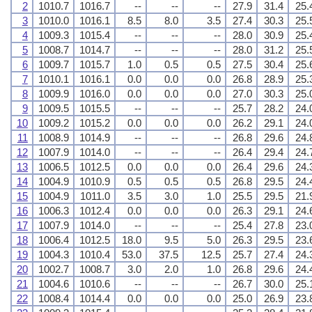
2
1010.7
1016.7
--
--
--
27.9
31.4
25.
3
1010.0
1016.1
8.5
8.0
3.5
27.4
30.3
25.
4
1009.3
1015.4
--
--
--
28.0
30.9
25.
5
1008.7
1014.7
--
--
--
28.0
31.2
25.
6
1009.7
1015.7
1.0
0.5
0.5
27.5
30.4
25.
7
1010.1
1016.1
0.0
0.0
0.0
26.8
28.9
25.
8
1009.9
1016.0
0.0
0.0
0.0
27.0
30.3
25.
9
1009.5
1015.5
--
--
--
25.7
28.2
24.
10
1009.2
1015.2
0.0
0.0
0.0
26.2
29.1
24.
11
1008.9
1014.9
--
--
--
26.8
29.6
24.
12
1007.9
1014.0
--
--
--
26.4
29.4
24.
13
1006.5
1012.5
0.0
0.0
0.0
26.4
29.6
24.
14
1004.9
1010.9
0.5
0.5
0.5
26.8
29.5
24.
15
1004.9
1011.0
3.5
3.0
1.0
25.5
29.5
21.
16
1006.3
1012.4
0.0
0.0
0.0
26.3
29.1
24.
17
1007.9
1014.0
--
--
--
25.4
27.8
23.
18
1006.4
1012.5
18.0
9.5
5.0
26.3
29.5
23.
19
1004.3
1010.4
53.0
37.5
12.5
25.7
27.4
24.
20
1002.7
1008.7
3.0
2.0
1.0
26.8
29.6
24.
21
1004.6
1010.6
--
--
--
26.7
30.0
25.
22
1008.4
1014.4
0.0
0.0
0.0
25.0
26.9
23.