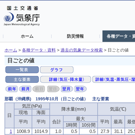
ホーム
防災情報
各種データ・
ホーム
>
各種データ・資料
>
過去の気象データ検索
>
日ごとの値
日ごとの値
那覇（沖縄県) 1995年10月（日ごとの値） 主な要素
気圧(hPa)
降水量(mm)
気温(℃)
現地
海面
日
最大
平均
平均
合計
平均
最高
最
1時間
10分間
1
1008.9
1014.9
1.0
0.5
0.5
27.9
31.1
25.