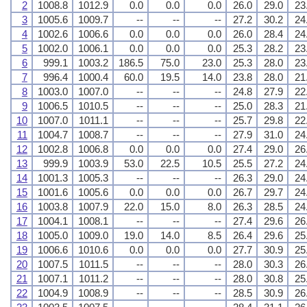
2
1008.8
1012.9
0.0
0.0
0.0
26.0
29.0
23
3
1005.6
1009.7
--
--
--
27.2
30.2
24
4
1002.6
1006.6
0.0
0.0
0.0
26.0
28.4
24
5
1002.0
1006.1
0.0
0.0
0.0
25.3
28.2
23
6
999.1
1003.2
186.5
75.0
23.0
25.3
28.0
23
7
996.4
1000.4
60.0
19.5
14.0
23.8
28.0
21
8
1003.0
1007.0
--
--
--
24.8
27.9
22
9
1006.5
1010.5
--
--
--
25.0
28.3
21
10
1007.0
1011.1
--
--
--
25.7
29.8
22
11
1004.7
1008.7
--
--
--
27.9
31.0
24
12
1002.8
1006.8
0.0
0.0
0.0
27.4
29.0
26
13
999.9
1003.9
53.0
22.5
10.5
25.5
27.2
24
14
1001.3
1005.3
--
--
--
26.3
29.0
24
15
1001.6
1005.6
0.0
0.0
0.0
26.7
29.7
24
16
1003.8
1007.9
22.0
15.0
8.0
26.3
28.5
24
17
1004.1
1008.1
--
--
--
27.4
29.6
26
18
1005.0
1009.0
19.0
14.0
8.5
26.4
29.6
25
19
1006.6
1010.6
0.0
0.0
0.0
27.7
30.9
25
20
1007.5
1011.5
--
--
--
28.0
30.3
26
21
1007.1
1011.2
--
--
--
28.0
30.8
25
22
1004.9
1008.9
--
--
--
28.5
30.9
26