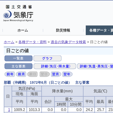
ホーム
防災情報
各種データ・
ホーム
>
各種データ・資料
>
過去の気象データ検索
>
日ごとの値
日ごとの値
那覇（沖縄県) 1972年6月（日ごとの値） 主な要素
気圧(hPa)
降水量(mm)
気温(℃)
現地
海面
日
最大
平均
平均
合計
平均
最高
最
1時間
10分間
1
1009.2
1013.3
0.0
0.0
0.0
24.2
25.7
23