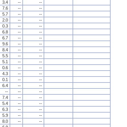
3.4
--
--
7.6
--
--
5.7
--
--
2.0
--
--
0.3
--
--
6.8
--
--
6.7
--
--
9.6
--
--
8.4
--
--
5.5
--
--
5.1
--
--
0.6
--
--
4.3
--
--
0.1
--
--
6.4
--
--
--
--
--
7.4
--
--
5.4
--
--
6.3
--
--
5.9
--
--
8.0
--
--