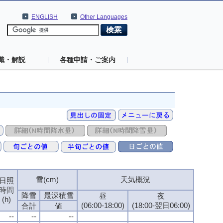
ENGLISH
Other Languages
識・解説
各種申請・ご案内
雪(cm)
天気概況
日照
時間
降雪
最深積雪
昼
夜
(h)
(06:00-18:00)
(18:00-翌日06:00)
合計
値
--
--
--