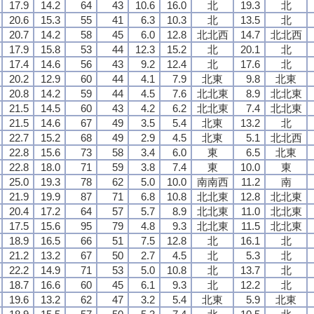
17.9
14.2
64
43
10.6
16.0
北
19.3
北
20.6
15.3
55
41
6.3
10.3
北
13.5
北
20.7
14.2
58
45
6.0
12.8
北北西
14.7
北北西
17.9
15.8
53
44
12.3
15.2
北
20.1
北
17.4
14.6
56
43
9.2
12.4
北
17.6
北
20.2
12.9
60
44
4.1
7.9
北東
9.8
北東
20.8
14.2
59
44
4.5
7.6
北北東
8.9
北北東
21.5
14.5
60
43
4.2
6.2
北北東
7.4
北北東
21.5
14.6
67
49
3.5
5.4
北東
13.2
北
22.7
15.2
68
49
2.9
4.5
北東
5.1
北北西
22.8
15.6
73
58
3.4
6.0
東
6.5
北東
22.8
18.0
71
59
3.8
7.4
東
10.0
東
25.0
19.3
78
62
5.0
10.0
南南西
11.2
南
21.9
19.9
87
71
6.8
10.8
北北東
12.8
北北東
20.4
17.2
64
57
5.7
8.9
北北東
11.0
北北東
17.5
15.6
95
79
4.8
9.3
北北東
11.5
北北東
18.9
16.5
66
51
7.5
12.8
北
16.1
北
21.2
13.2
67
50
2.7
4.5
北
5.3
北
22.2
14.9
71
53
5.0
10.8
北
13.7
北
18.7
16.6
60
45
6.1
9.3
北
12.2
北
19.6
13.2
62
47
3.2
5.4
北東
5.9
北東