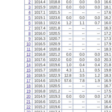
2
1014.4
1018.8
0.0
0.0
0.0
16.6
3
1015.9
1020.2
0.0
0.0
0.0
18.1
4
1017.1
1021.5
--
--
--
17.6
5
1019.1
1023.6
0.0
0.0
0.0
16.2
6
1018.1
1022.6
1.2
1.1
0.7
16.0
7
1017.4
1021.8
--
--
--
16.3
8
1016.0
1020.5
--
--
--
17.2
9
1016.3
1020.7
--
--
--
17.3
10
1016.5
1020.9
--
--
--
17.9
11
1016.4
1020.8
--
--
--
18.3
12
1016.8
1021.2
0.0
0.0
0.0
19.1
13
1017.6
1022.0
0.0
0.0
0.0
20.3
14
1015.4
1019.6
1.0
0.4
0.4
21.8
15
1015.7
1020.0
4.3
1.1
0.5
19.8
16
1018.5
1022.9
12.8
3.5
1.2
18.3
17
1014.6
1019.0
57.6
7.8
1.9
16.9
18
1016.1
1020.5
--
--
--
16.7
19
1016.8
1021.2
--
--
--
17.5
20
1014.9
1019.3
0.0
0.0
0.0
17.8
21
1016.6
1021.0
--
--
--
16.6
22
1015.2
1019.6
--
--
--
16.4