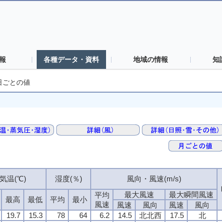
報
各種データ・資料
地域の情報
知
日ごとの値
気温(℃)
湿度(％)
風向・風速(m/s)
最大風速
最大瞬間風速
平均
最高
最低
平均
最小
風速
風速
風向
風速
風向
19.7
15.3
78
64
6.2
14.5
北北西
17.5
北