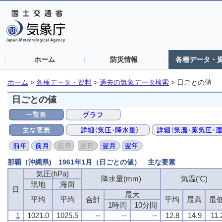
ホーム
防災情報
各種データ・
ホーム
>
各種データ・資料
>
過去の気象データ検索
>
日ごとの値
日ごとの値
那覇（沖縄県) 1961年1月（日ごとの値） 主な要素
気圧(hPa)
降水量(mm)
気温(℃)
現地
海面
日
最大
平均
平均
合計
平均
最高
最
1時間
10分間
1
1021.0
1025.5
--
--
--
12.8
14.9
11.