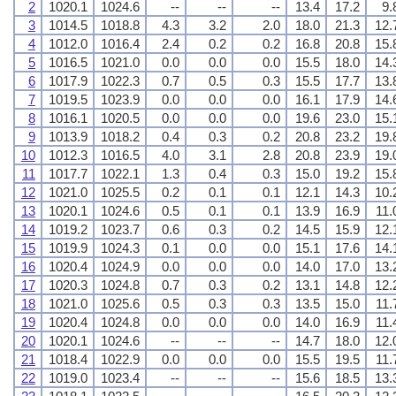
2
1020.1
1024.6
--
--
--
13.4
17.2
9.
3
1014.5
1018.8
4.3
3.2
2.0
18.0
21.3
12.
4
1012.0
1016.4
2.4
0.2
0.2
16.8
20.8
15.
5
1016.5
1021.0
0.0
0.0
0.0
15.5
18.0
14.
6
1017.9
1022.3
0.7
0.5
0.3
15.5
17.7
13.
7
1019.5
1023.9
0.0
0.0
0.0
16.1
17.9
14.
8
1016.1
1020.5
0.0
0.0
0.0
19.6
23.0
15.
9
1013.9
1018.2
0.4
0.3
0.2
20.8
23.2
19.
10
1012.3
1016.5
4.0
3.1
2.8
20.8
23.9
19.
11
1017.7
1022.1
1.3
0.4
0.3
15.0
19.2
15.
12
1021.0
1025.5
0.2
0.1
0.1
12.1
14.3
10.
13
1020.1
1024.6
0.5
0.1
0.1
13.9
16.9
11.
14
1019.2
1023.7
0.6
0.3
0.2
14.5
15.9
12.
15
1019.9
1024.3
0.1
0.0
0.0
15.1
17.6
14.
16
1020.4
1024.9
0.0
0.0
0.0
14.0
17.0
13.
17
1020.3
1024.8
0.7
0.3
0.2
13.1
14.8
12.
18
1021.0
1025.6
0.5
0.3
0.3
13.5
15.0
11.
19
1020.4
1024.8
0.0
0.0
0.0
14.0
16.9
11.
20
1020.1
1024.6
--
--
--
14.7
18.0
12.
21
1018.4
1022.9
0.0
0.0
0.0
15.5
19.5
11.
22
1019.0
1023.4
--
--
--
15.6
18.5
13.