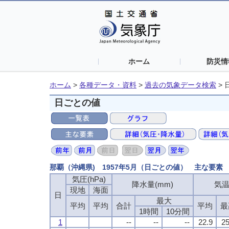
ホーム
防災情
ホーム
>
各種データ・資料
>
過去の気象データ検索
>
日ごとの値
那覇（沖縄県) 1957年5月（日ごとの値） 主な要素
気圧(hPa)
気圧(hPa)
気圧(hPa)
気圧(hPa)
降水量(mm)
降水量(mm)
降水量(mm)
降水量(mm)
気温
気温
気温
気温
現地
現地
現地
現地
海面
海面
海面
海面
日
日
日
日
最大
最大
最大
最大
平均
平均
平均
平均
平均
平均
平均
平均
合計
合計
合計
合計
平均
平均
平均
平均
最
最
最
最
1時間
1時間
1時間
1時間
10分間
10分間
10分間
10分間
1
1
1
1
--
--
--
--
--
--
--
--
--
--
--
--
22.9
22.9
22.9
22.9
25
25
25
25