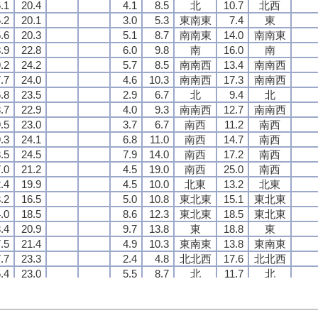
.1
.1
.1
.1
20.4
20.4
20.4
20.4
4.1
4.1
4.1
4.1
8.5
8.5
8.5
8.5
北
北
北
北
10.7
10.7
10.7
10.7
北西
北西
北西
北西
.2
.2
.2
.2
20.1
20.1
20.1
20.1
3.0
3.0
3.0
3.0
5.3
5.3
5.3
5.3
東南東
東南東
東南東
東南東
7.4
7.4
7.4
7.4
東
東
東
東
.6
.6
.6
.6
20.3
20.3
20.3
20.3
5.1
5.1
5.1
5.1
8.7
8.7
8.7
8.7
南南東
南南東
南南東
南南東
14.0
14.0
14.0
14.0
南南東
南南東
南南東
南南東
.9
.9
.9
.9
22.8
22.8
22.8
22.8
6.0
6.0
6.0
6.0
9.8
9.8
9.8
9.8
南
南
南
南
16.0
16.0
16.0
16.0
南
南
南
南
.2
.2
.2
.2
24.2
24.2
24.2
24.2
5.7
5.7
5.7
5.7
8.5
8.5
8.5
8.5
南南西
南南西
南南西
南南西
13.4
13.4
13.4
13.4
南南西
南南西
南南西
南南西
.7
.7
.7
.7
24.0
24.0
24.0
24.0
4.6
4.6
4.6
4.6
10.3
10.3
10.3
10.3
南南西
南南西
南南西
南南西
17.3
17.3
17.3
17.3
南南西
南南西
南南西
南南西
.8
.8
.8
.8
23.5
23.5
23.5
23.5
2.9
2.9
2.9
2.9
6.7
6.7
6.7
6.7
北
北
北
北
9.4
9.4
9.4
9.4
北
北
北
北
.7
.7
.7
.7
22.9
22.9
22.9
22.9
4.0
4.0
4.0
4.0
9.3
9.3
9.3
9.3
南南西
南南西
南南西
南南西
12.7
12.7
12.7
12.7
南南西
南南西
南南西
南南西
.5
.5
.5
.5
23.0
23.0
23.0
23.0
3.7
3.7
3.7
3.7
6.7
6.7
6.7
6.7
南西
南西
南西
南西
11.2
11.2
11.2
11.2
南西
南西
南西
南西
.3
.3
.3
.3
24.1
24.1
24.1
24.1
6.8
6.8
6.8
6.8
11.0
11.0
11.0
11.0
南西
南西
南西
南西
14.7
14.7
14.7
14.7
南西
南西
南西
南西
.5
.5
.5
.5
24.5
24.5
24.5
24.5
7.9
7.9
7.9
7.9
14.0
14.0
14.0
14.0
南西
南西
南西
南西
17.2
17.2
17.2
17.2
南西
南西
南西
南西
.0
.0
.0
.0
21.2
21.2
21.2
21.2
4.5
4.5
4.5
4.5
19.0
19.0
19.0
19.0
南西
南西
南西
南西
25.0
25.0
25.0
25.0
南西
南西
南西
南西
.4
.4
.4
.4
19.9
19.9
19.9
19.9
4.5
4.5
4.5
4.5
10.0
10.0
10.0
10.0
北東
北東
北東
北東
13.2
13.2
13.2
13.2
北東
北東
北東
北東
.2
.2
.2
.2
16.5
16.5
16.5
16.5
5.0
5.0
5.0
5.0
10.8
10.8
10.8
10.8
東北東
東北東
東北東
東北東
15.1
15.1
15.1
15.1
東北東
東北東
東北東
東北東
.0
.0
.0
.0
18.5
18.5
18.5
18.5
8.6
8.6
8.6
8.6
12.3
12.3
12.3
12.3
東北東
東北東
東北東
東北東
18.5
18.5
18.5
18.5
東北東
東北東
東北東
東北東
.4
.4
.4
.4
20.9
20.9
20.9
20.9
9.7
9.7
9.7
9.7
13.8
13.8
13.8
13.8
東
東
東
東
18.8
18.8
18.8
18.8
東
東
東
東
.5
.5
.5
.5
21.4
21.4
21.4
21.4
4.9
4.9
4.9
4.9
10.3
10.3
10.3
10.3
東南東
東南東
東南東
東南東
13.8
13.8
13.8
13.8
東南東
東南東
東南東
東南東
.7
.7
.7
.7
23.3
23.3
23.3
23.3
2.4
2.4
2.4
2.4
4.8
4.8
4.8
4.8
北北西
北北西
北北西
北北西
17.6
17.6
17.6
17.6
北北西
北北西
北北西
北北西
.4
.4
.4
.4
23.0
23.0
23.0
23.0
5.5
5.5
5.5
5.5
8.7
8.7
8.7
8.7
北
北
北
北
11.7
11.7
11.7
11.7
北
北
北
北
.3
.3
.3
.3
19.1
19.1
19.1
19.1
2.6
2.6
2.6
2.6
4.7
4.7
4.7
4.7
北
北
北
北
9.3
9.3
9.3
9.3
北
北
北
北
.5
.5
.5
.5
19.8
19.8
19.8
19.8
3.8
3.8
3.8
3.8
6.8
6.8
6.8
6.8
東
東
東
東
10.5
10.5
10.5
10.5
東南東
東南東
東南東
東南東