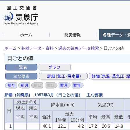
ホーム
防災情報
各種データ・
ホーム
>
各種データ・資料
>
過去の気象データ検索
>
日ごとの値
日ごとの値
那覇（沖縄県) 1957年3月（日ごとの値） 主な要素
気圧(hPa)
気圧(hPa)
気圧(hPa)
気圧(hPa)
降水量(mm)
降水量(mm)
降水量(mm)
降水量(mm)
気温(℃)
気温(℃)
気温(℃)
気温(℃)
現地
現地
現地
現地
海面
海面
海面
海面
日
日
日
日
最大
最大
最大
最大
平均
平均
平均
平均
平均
平均
平均
平均
合計
合計
合計
合計
平均
平均
平均
平均
最高
最高
最高
最高
最低
最低
最低
最低
1時間
1時間
1時間
1時間
10分間
10分間
10分間
10分間
1
1
1
1
40.1
40.1
40.1
40.1
12.1
12.1
12.1
12.1
4.2
4.2
4.2
4.2
17.2
17.2
17.2
17.2
20.6
20.6
20.6
20.6
14.8
14.8
14.8
14.8