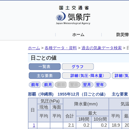
ホーム
防災情
ホーム
>
各種データ・資料
>
過去の気象データ検索
>
日ごとの値
那覇（沖縄県) 1955年12月（日ごとの値） 主な要素
気圧(hPa)
降水量(mm)
気温
現地
海面
日
最大
平均
平均
合計
平均
最
1時間
10分間
1
2.1
0.2
0.2
18.9
20