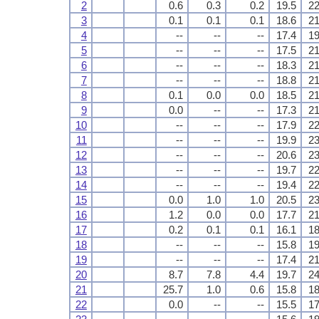
2
0.6
0.3
0.2
19.5
22
3
0.1
0.1
0.1
18.6
21
4
--
--
--
17.4
19
5
--
--
--
17.5
21
6
--
--
--
18.3
21
7
--
--
--
18.8
21
8
0.1
0.0
0.0
18.5
21
9
0.0
--
--
17.3
21
10
--
--
--
17.9
22
11
--
--
--
19.9
23
12
--
--
--
20.6
23
13
--
--
--
19.7
22
14
--
--
--
19.4
22
15
0.0
1.0
1.0
20.5
23
16
1.2
0.0
0.0
17.7
21
17
0.2
0.1
0.1
16.1
18
18
--
--
--
15.8
19
19
--
--
--
17.4
21
20
8.7
7.8
4.4
19.7
24
21
25.7
1.0
0.6
15.8
18
22
0.0
--
--
15.5
17