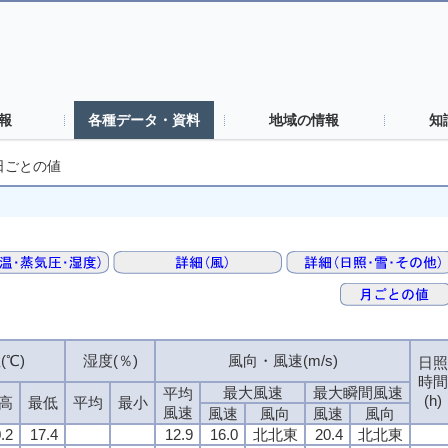
報
各種データ・資料
地域の情報
知
日ごとの値
(℃)
湿度(％)
風向・風速(m/s)
日照
時間
最大風速
最大瞬間風速
平均
(h)
高
最低
平均
最小
風速
風速
風向
風速
風向
.2
17.4
12.9
16.0
北北東
20.4
北北東