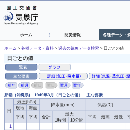
ホーム
防災情報
各種データ・
ホーム
>
各種データ・資料
>
過去の気象データ検索
>
日ごとの値
日ごとの値
那覇（沖縄県) 1949年3月（日ごとの値） 主な要素
気圧(hPa)
気圧(hPa)
気圧(hPa)
気圧(hPa)
降水量(mm)
降水量(mm)
降水量(mm)
降水量(mm)
気温(℃)
気温(℃)
気温(℃)
気温(℃)
現地
現地
現地
現地
海面
海面
海面
海面
日
日
日
日
最大
最大
最大
最大
平均
平均
平均
平均
平均
平均
平均
平均
合計
合計
合計
合計
平均
平均
平均
平均
最高
最高
最高
最高
最低
最低
最低
最低
1時間
1時間
1時間
1時間
10分間
10分間
10分間
10分間
1
1
1
1