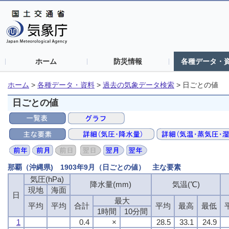
ホーム
防災情報
各種データ・
ホーム
>
各種データ・資料
>
過去の気象データ検索
>
日ごとの値
日ごとの値
那覇（沖縄県) 1903年9月（日ごとの値） 主な要素
気圧(hPa)
降水量(mm)
気温(℃)
現地
海面
日
最大
平均
平均
合計
平均
最高
最低
1時間
10分間
1
0.4
×
28.5
33.1
24.9