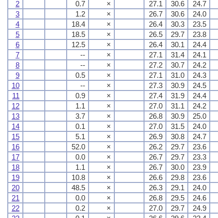
2
0.7
×
27.1
30.6
24.7
3
1.2
×
26.7
30.6
24.0
4
18.4
×
26.4
30.3
23.5
5
18.5
×
26.5
29.7
23.8
6
12.5
×
26.4
30.1
24.4
7
--
×
27.1
31.4
24.1
8
--
×
27.2
30.7
24.2
9
0.5
×
27.1
31.0
24.3
10
--
×
27.3
30.9
24.5
11
0.9
×
27.4
31.9
24.4
12
1.1
×
27.0
31.1
24.2
13
3.7
×
26.8
30.9
25.0
14
0.1
×
27.0
31.5
24.0
15
5.1
×
26.9
30.8
24.7
16
52.0
×
26.2
29.7
23.6
17
0.0
×
26.7
29.7
23.3
18
1.1
×
26.7
30.0
23.9
19
10.8
×
26.6
29.8
23.6
20
48.5
×
26.3
29.1
24.0
21
0.0
×
26.8
29.5
24.6
22
0.2
×
27.0
29.7
24.9