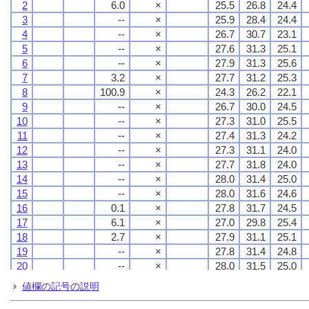
2
2
2
2
6.0
6.0
6.0
6.0
×
×
×
×
25.5
25.5
25.5
25.5
26.8
26.8
26.8
26.8
24.4
24.4
24.4
24.4
3
3
3
3
--
--
--
--
×
×
×
×
25.9
25.9
25.9
25.9
28.4
28.4
28.4
28.4
24.4
24.4
24.4
24.4
4
4
4
4
--
--
--
--
×
×
×
×
26.7
26.7
26.7
26.7
30.7
30.7
30.7
30.7
23.1
23.1
23.1
23.1
5
5
5
5
--
--
--
--
×
×
×
×
27.6
27.6
27.6
27.6
31.3
31.3
31.3
31.3
25.1
25.1
25.1
25.1
6
6
6
6
--
--
--
--
×
×
×
×
27.9
27.9
27.9
27.9
31.3
31.3
31.3
31.3
25.6
25.6
25.6
25.6
7
7
7
7
3.2
3.2
3.2
3.2
×
×
×
×
27.7
27.7
27.7
27.7
31.2
31.2
31.2
31.2
25.3
25.3
25.3
25.3
8
8
8
8
100.9
100.9
100.9
100.9
×
×
×
×
24.3
24.3
24.3
24.3
26.2
26.2
26.2
26.2
22.1
22.1
22.1
22.1
9
9
9
9
--
--
--
--
×
×
×
×
26.7
26.7
26.7
26.7
30.0
30.0
30.0
30.0
24.5
24.5
24.5
24.5
10
10
10
10
--
--
--
--
×
×
×
×
27.3
27.3
27.3
27.3
31.0
31.0
31.0
31.0
25.5
25.5
25.5
25.5
11
11
11
11
--
--
--
--
×
×
×
×
27.4
27.4
27.4
27.4
31.3
31.3
31.3
31.3
24.2
24.2
24.2
24.2
12
12
12
12
--
--
--
--
×
×
×
×
27.3
27.3
27.3
27.3
31.1
31.1
31.1
31.1
24.0
24.0
24.0
24.0
13
13
13
13
--
--
--
--
×
×
×
×
27.7
27.7
27.7
27.7
31.8
31.8
31.8
31.8
24.0
24.0
24.0
24.0
14
14
14
14
--
--
--
--
×
×
×
×
28.0
28.0
28.0
28.0
31.4
31.4
31.4
31.4
25.0
25.0
25.0
25.0
15
15
15
15
--
--
--
--
×
×
×
×
28.0
28.0
28.0
28.0
31.6
31.6
31.6
31.6
24.6
24.6
24.6
24.6
16
16
16
16
0.1
0.1
0.1
0.1
×
×
×
×
27.8
27.8
27.8
27.8
31.7
31.7
31.7
31.7
24.5
24.5
24.5
24.5
17
17
17
17
6.1
6.1
6.1
6.1
×
×
×
×
27.0
27.0
27.0
27.0
29.8
29.8
29.8
29.8
25.4
25.4
25.4
25.4
18
18
18
18
2.7
2.7
2.7
2.7
×
×
×
×
27.9
27.9
27.9
27.9
31.1
31.1
31.1
31.1
25.1
25.1
25.1
25.1
19
19
19
19
--
--
--
--
×
×
×
×
27.8
27.8
27.8
27.8
31.4
31.4
31.4
31.4
24.8
24.8
24.8
24.8
20
20
20
20
--
--
--
--
×
×
×
×
28.0
28.0
28.0
28.0
31.5
31.5
31.5
31.5
25.0
25.0
25.0
25.0
21
21
21
21
0.0
0.0
0.0
0.0
×
×
×
×
28.1
28.1
28.1
28.1
31.4
31.4
31.4
31.4
26.0
26.0
26.0
26.0
値欄の記号の説明
22
22
22
22
0.0
0.0
0.0
0.0
×
×
×
×
28.0
28.0
28.0
28.0
30.9
30.9
30.9
30.9
26.4
26.4
26.4
26.4