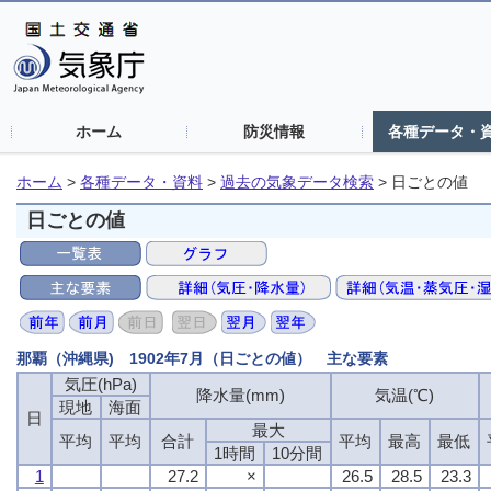
ホーム
防災情報
各種データ・
ホーム
>
各種データ・資料
>
過去の気象データ検索
>
日ごとの値
日ごとの値
那覇（沖縄県) 1902年7月（日ごとの値） 主な要素
気圧(hPa)
気圧(hPa)
気圧(hPa)
気圧(hPa)
降水量(mm)
降水量(mm)
降水量(mm)
降水量(mm)
気温(℃)
気温(℃)
気温(℃)
気温(℃)
現地
現地
現地
現地
海面
海面
海面
海面
日
日
日
日
最大
最大
最大
最大
平均
平均
平均
平均
平均
平均
平均
平均
合計
合計
合計
合計
平均
平均
平均
平均
最高
最高
最高
最高
最低
最低
最低
最低
1時間
1時間
1時間
1時間
10分間
10分間
10分間
10分間
1
1
1
1
27.2
27.2
27.2
27.2
×
×
×
×
26.5
26.5
26.5
26.5
28.5
28.5
28.5
28.5
23.3
23.3
23.3
23.3