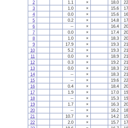
2
1.1
×
18.0
22
3
1.0
×
15.6
17
4
0.0
×
15.6
16
5
0.2
×
14.8
17
6
--
×
16.4
20
7
0.0
×
17.4
20
8
1.0
×
18.3
20
9
17.9
×
19.3
21
10
5.2
×
19.3
21
11
0.0
×
18.9
21
12
0.3
×
19.2
21
13
0.0
×
18.3
21
14
--
×
18.3
21
15
--
×
19.6
22
16
0.4
×
18.4
20
17
1.9
×
17.0
19
18
--
×
15.3
19
19
1.7
×
16.3
20
20
--
×
16.2
18
21
10.7
×
14.2
15
22
2.0
×
15.7
17