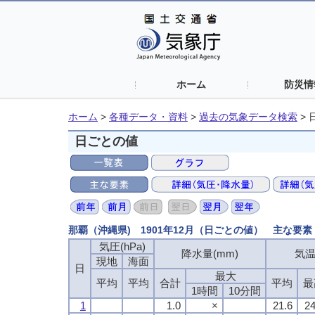
ホーム
防災情
ホーム
>
各種データ・資料
>
過去の気象データ検索
>
日ごとの値
那覇（沖縄県) 1901年12月（日ごとの値） 主な要素
気圧(hPa)
降水量(mm)
気温
現地
海面
日
最大
平均
平均
合計
平均
最
1時間
10分間
1
1.0
×
21.6
24