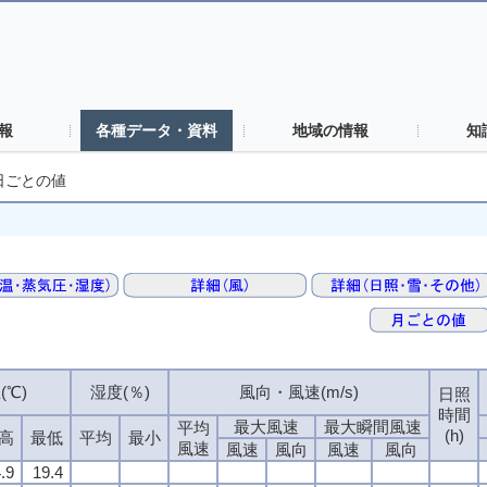
報
各種データ・資料
地域の情報
知
日ごとの値
(℃)
湿度(％)
風向・風速(m/s)
日照
時間
最大風速
最大瞬間風速
平均
(h)
高
最低
平均
最小
風速
風速
風向
風速
風向
.9
19.4