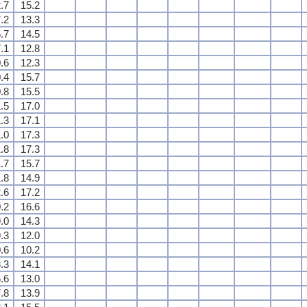
.7
15.2
.2
13.3
.7
14.5
.1
12.8
.6
12.3
.4
15.7
.8
15.5
.5
17.0
.3
17.1
.0
17.3
.8
17.3
.7
15.7
.8
14.9
.6
17.2
.2
16.6
.0
14.3
.3
12.0
.6
10.2
.3
14.1
.6
13.0
.8
13.9