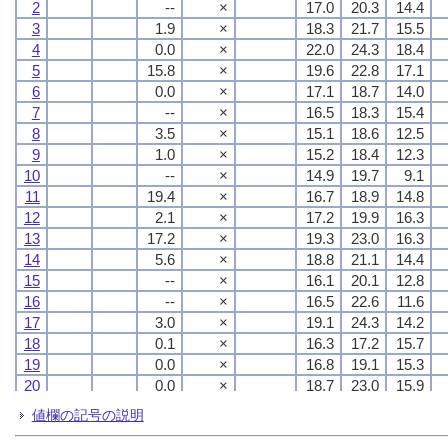
2
2
2
2
--
--
--
--
×
×
×
×
17.0
17.0
17.0
17.0
20.3
20.3
20.3
20.3
14.4
14.4
14.4
14.4
3
3
3
3
1.9
1.9
1.9
1.9
×
×
×
×
18.3
18.3
18.3
18.3
21.7
21.7
21.7
21.7
15.5
15.5
15.5
15.5
4
4
4
4
0.0
0.0
0.0
0.0
×
×
×
×
22.0
22.0
22.0
22.0
24.3
24.3
24.3
24.3
18.4
18.4
18.4
18.4
5
5
5
5
15.8
15.8
15.8
15.8
×
×
×
×
19.6
19.6
19.6
19.6
22.8
22.8
22.8
22.8
17.1
17.1
17.1
17.1
6
6
6
6
0.0
0.0
0.0
0.0
×
×
×
×
17.1
17.1
17.1
17.1
18.7
18.7
18.7
18.7
14.0
14.0
14.0
14.0
7
7
7
7
--
--
--
--
×
×
×
×
16.5
16.5
16.5
16.5
18.3
18.3
18.3
18.3
15.4
15.4
15.4
15.4
8
8
8
8
3.5
3.5
3.5
3.5
×
×
×
×
15.1
15.1
15.1
15.1
18.6
18.6
18.6
18.6
12.5
12.5
12.5
12.5
9
9
9
9
1.0
1.0
1.0
1.0
×
×
×
×
15.2
15.2
15.2
15.2
18.4
18.4
18.4
18.4
12.3
12.3
12.3
12.3
10
10
10
10
--
--
--
--
×
×
×
×
14.9
14.9
14.9
14.9
19.7
19.7
19.7
19.7
9.1
9.1
9.1
9.1
11
11
11
11
19.4
19.4
19.4
19.4
×
×
×
×
16.7
16.7
16.7
16.7
18.9
18.9
18.9
18.9
14.8
14.8
14.8
14.8
12
12
12
12
2.1
2.1
2.1
2.1
×
×
×
×
17.2
17.2
17.2
17.2
19.9
19.9
19.9
19.9
16.3
16.3
16.3
16.3
13
13
13
13
17.2
17.2
17.2
17.2
×
×
×
×
19.3
19.3
19.3
19.3
23.0
23.0
23.0
23.0
16.3
16.3
16.3
16.3
14
14
14
14
5.6
5.6
5.6
5.6
×
×
×
×
18.8
18.8
18.8
18.8
21.1
21.1
21.1
21.1
14.4
14.4
14.4
14.4
15
15
15
15
--
--
--
--
×
×
×
×
16.1
16.1
16.1
16.1
20.1
20.1
20.1
20.1
12.8
12.8
12.8
12.8
16
16
16
16
--
--
--
--
×
×
×
×
16.5
16.5
16.5
16.5
22.6
22.6
22.6
22.6
11.6
11.6
11.6
11.6
17
17
17
17
3.0
3.0
3.0
3.0
×
×
×
×
19.1
19.1
19.1
19.1
24.3
24.3
24.3
24.3
14.2
14.2
14.2
14.2
18
18
18
18
0.1
0.1
0.1
0.1
×
×
×
×
16.3
16.3
16.3
16.3
17.2
17.2
17.2
17.2
15.7
15.7
15.7
15.7
19
19
19
19
0.0
0.0
0.0
0.0
×
×
×
×
16.8
16.8
16.8
16.8
19.1
19.1
19.1
19.1
15.3
15.3
15.3
15.3
20
20
20
20
0.0
0.0
0.0
0.0
×
×
×
×
18.7
18.7
18.7
18.7
23.0
23.0
23.0
23.0
15.9
15.9
15.9
15.9
21
21
21
21
2.2
2.2
2.2
2.2
×
×
×
×
21.1
21.1
21.1
21.1
25.2
25.2
25.2
25.2
17.8
17.8
17.8
17.8
値欄の記号の説明
22
22
22
22
0.1
0.1
0.1
0.1
×
×
×
×
17.3
17.3
17.3
17.3
19.6
19.6
19.6
19.6
14.9
14.9
14.9
14.9