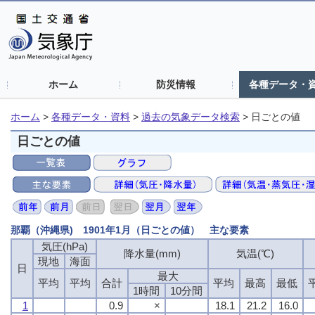
ホーム
防災情報
各種データ・
ホーム
>
各種データ・資料
>
過去の気象データ検索
>
日ごとの値
日ごとの値
那覇（沖縄県) 1901年1月（日ごとの値） 主な要素
気圧(hPa)
気圧(hPa)
気圧(hPa)
気圧(hPa)
降水量(mm)
降水量(mm)
降水量(mm)
降水量(mm)
気温(℃)
気温(℃)
気温(℃)
気温(℃)
現地
現地
現地
現地
海面
海面
海面
海面
日
日
日
日
最大
最大
最大
最大
平均
平均
平均
平均
平均
平均
平均
平均
合計
合計
合計
合計
平均
平均
平均
平均
最高
最高
最高
最高
最低
最低
最低
最低
1時間
1時間
1時間
1時間
10分間
10分間
10分間
10分間
1
1
1
1
0.9
0.9
0.9
0.9
×
×
×
×
18.1
18.1
18.1
18.1
21.2
21.2
21.2
21.2
16.0
16.0
16.0
16.0