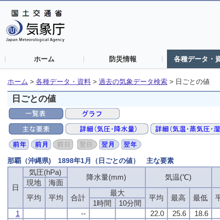
ホーム
防災情報
各種データ・
ホーム
>
各種データ・資料
>
過去の気象データ検索
>
日ごとの値
日ごとの値
那覇（沖縄県) 1898年1月（日ごとの値） 主な要素
気圧(hPa)
気圧(hPa)
気圧(hPa)
気圧(hPa)
降水量(mm)
降水量(mm)
降水量(mm)
降水量(mm)
気温(℃)
気温(℃)
気温(℃)
気温(℃)
現地
現地
現地
現地
海面
海面
海面
海面
日
日
日
日
最大
最大
最大
最大
平均
平均
平均
平均
平均
平均
平均
平均
合計
合計
合計
合計
平均
平均
平均
平均
最高
最高
最高
最高
最低
最低
最低
最低
1時間
1時間
1時間
1時間
10分間
10分間
10分間
10分間
1
1
1
1
--
--
--
--
22.0
22.0
22.0
22.0
25.6
25.6
25.6
25.6
18.6
18.6
18.6
18.6