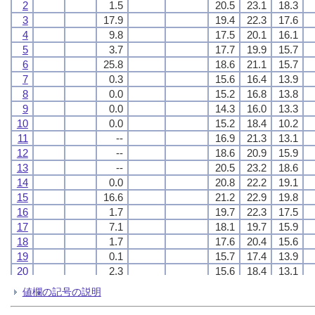
2
2
2
2
1.5
1.5
1.5
1.5
20.5
20.5
20.5
20.5
23.1
23.1
23.1
23.1
18.3
18.3
18.3
18.3
3
3
3
3
17.9
17.9
17.9
17.9
19.4
19.4
19.4
19.4
22.3
22.3
22.3
22.3
17.6
17.6
17.6
17.6
4
4
4
4
9.8
9.8
9.8
9.8
17.5
17.5
17.5
17.5
20.1
20.1
20.1
20.1
16.1
16.1
16.1
16.1
5
5
5
5
3.7
3.7
3.7
3.7
17.7
17.7
17.7
17.7
19.9
19.9
19.9
19.9
15.7
15.7
15.7
15.7
6
6
6
6
25.8
25.8
25.8
25.8
18.6
18.6
18.6
18.6
21.1
21.1
21.1
21.1
15.7
15.7
15.7
15.7
7
7
7
7
0.3
0.3
0.3
0.3
15.6
15.6
15.6
15.6
16.4
16.4
16.4
16.4
13.9
13.9
13.9
13.9
8
8
8
8
0.0
0.0
0.0
0.0
15.2
15.2
15.2
15.2
16.8
16.8
16.8
16.8
13.8
13.8
13.8
13.8
9
9
9
9
0.0
0.0
0.0
0.0
14.3
14.3
14.3
14.3
16.0
16.0
16.0
16.0
13.3
13.3
13.3
13.3
10
10
10
10
0.0
0.0
0.0
0.0
15.2
15.2
15.2
15.2
18.4
18.4
18.4
18.4
10.2
10.2
10.2
10.2
11
11
11
11
--
--
--
--
16.9
16.9
16.9
16.9
21.3
21.3
21.3
21.3
13.1
13.1
13.1
13.1
12
12
12
12
--
--
--
--
18.6
18.6
18.6
18.6
20.9
20.9
20.9
20.9
15.9
15.9
15.9
15.9
13
13
13
13
--
--
--
--
20.5
20.5
20.5
20.5
23.2
23.2
23.2
23.2
18.6
18.6
18.6
18.6
14
14
14
14
0.0
0.0
0.0
0.0
20.8
20.8
20.8
20.8
22.2
22.2
22.2
22.2
19.1
19.1
19.1
19.1
15
15
15
15
16.6
16.6
16.6
16.6
21.2
21.2
21.2
21.2
22.9
22.9
22.9
22.9
19.8
19.8
19.8
19.8
16
16
16
16
1.7
1.7
1.7
1.7
19.7
19.7
19.7
19.7
22.3
22.3
22.3
22.3
17.5
17.5
17.5
17.5
17
17
17
17
7.1
7.1
7.1
7.1
18.1
18.1
18.1
18.1
19.7
19.7
19.7
19.7
15.9
15.9
15.9
15.9
18
18
18
18
1.7
1.7
1.7
1.7
17.6
17.6
17.6
17.6
20.4
20.4
20.4
20.4
15.6
15.6
15.6
15.6
19
19
19
19
0.1
0.1
0.1
0.1
15.7
15.7
15.7
15.7
17.4
17.4
17.4
17.4
13.9
13.9
13.9
13.9
20
20
20
20
2.3
2.3
2.3
2.3
15.6
15.6
15.6
15.6
18.4
18.4
18.4
18.4
13.1
13.1
13.1
13.1
21
21
21
21
2.0
2.0
2.0
2.0
18.3
18.3
18.3
18.3
22.8
22.8
22.8
22.8
16.4
16.4
16.4
16.4
値欄の記号の説明
22
22
22
22
9.5
9.5
9.5
9.5
18.7
18.7
18.7
18.7
22.1
22.1
22.1
22.1
16.7
16.7
16.7
16.7