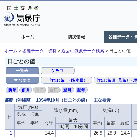
ホーム
防災情報
各種データ・
ホーム
>
各種データ・資料
>
過去の気象データ検索
>
日ごとの値
日ごとの値
那覇（沖縄県) 1894年10月（日ごとの値） 主な要素
気圧(hPa)
気圧(hPa)
気圧(hPa)
気圧(hPa)
降水量(mm)
降水量(mm)
降水量(mm)
降水量(mm)
気温(℃)
気温(℃)
気温(℃)
気温(℃)
現地
現地
現地
現地
海面
海面
海面
海面
日
日
日
日
最大
最大
最大
最大
平均
平均
平均
平均
平均
平均
平均
平均
合計
合計
合計
合計
平均
平均
平均
平均
最高
最高
最高
最高
最低
最低
最低
最低
1時間
1時間
1時間
1時間
10分間
10分間
10分間
10分間
1
1
1
1
14.4
14.4
14.4
14.4
26.9
26.9
26.9
26.9
29.9
29.9
29.9
29.9
24.4
24.4
24.4
24.4