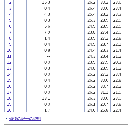
2
2
2
2
15.3
15.3
15.3
15.3
26.2
26.2
26.2
26.2
30.2
30.2
30.2
30.2
23.6
23.6
23.6
23.6
3
3
3
3
0.4
0.4
0.4
0.4
26.4
26.4
26.4
26.4
30.6
30.6
30.6
30.6
23.4
23.4
23.4
23.4
4
4
4
4
4.3
4.3
4.3
4.3
25.4
25.4
25.4
25.4
28.2
28.2
28.2
28.2
23.3
23.3
23.3
23.3
5
5
5
5
0.3
0.3
0.3
0.3
25.3
25.3
25.3
25.3
28.9
28.9
28.9
28.9
22.9
22.9
22.9
22.9
6
6
6
6
5.6
5.6
5.6
5.6
24.9
24.9
24.9
24.9
28.9
28.9
28.9
28.9
22.5
22.5
22.5
22.5
7
7
7
7
7.9
7.9
7.9
7.9
23.8
23.8
23.8
23.8
27.4
27.4
27.4
27.4
22.0
22.0
22.0
22.0
8
8
8
8
1.4
1.4
1.4
1.4
23.9
23.9
23.9
23.9
27.2
27.2
27.2
27.2
22.8
22.8
22.8
22.8
9
9
9
9
0.4
0.4
0.4
0.4
24.5
24.5
24.5
24.5
28.7
28.7
28.7
28.7
22.1
22.1
22.1
22.1
10
10
10
10
0.8
0.8
0.8
0.8
24.4
24.4
24.4
24.4
28.3
28.3
28.3
28.3
21.4
21.4
21.4
21.4
11
11
11
11
--
--
--
--
24.3
24.3
24.3
24.3
28.4
28.4
28.4
28.4
21.2
21.2
21.2
21.2
12
12
12
12
0.0
0.0
0.0
0.0
23.9
23.9
23.9
23.9
27.9
27.9
27.9
27.9
20.3
20.3
20.3
20.3
13
13
13
13
0.3
0.3
0.3
0.3
24.8
24.8
24.8
24.8
28.9
28.9
28.9
28.9
21.2
21.2
21.2
21.2
14
14
14
14
0.0
0.0
0.0
0.0
25.2
25.2
25.2
25.2
27.2
27.2
27.2
27.2
23.4
23.4
23.4
23.4
15
15
15
15
0.4
0.4
0.4
0.4
26.2
26.2
26.2
26.2
30.6
30.6
30.6
30.6
22.8
22.8
22.8
22.8
16
16
16
16
0.0
0.0
0.0
0.0
25.2
25.2
25.2
25.2
30.7
30.7
30.7
30.7
22.2
22.2
22.2
22.2
17
17
17
17
0.0
0.0
0.0
0.0
26.2
26.2
26.2
26.2
31.1
31.1
31.1
31.1
21.9
21.9
21.9
21.9
18
18
18
18
13.1
13.1
13.1
13.1
26.3
26.3
26.3
26.3
30.0
30.0
30.0
30.0
23.0
23.0
23.0
23.0
19
19
19
19
0.0
0.0
0.0
0.0
26.1
26.1
26.1
26.1
29.7
29.7
29.7
29.7
23.8
23.8
23.8
23.8
20
20
20
20
1.7
1.7
1.7
1.7
24.6
24.6
24.6
24.6
26.8
26.8
26.8
26.8
22.4
22.4
22.4
22.4
21
21
21
21
0.0
0.0
0.0
0.0
24.3
24.3
24.3
24.3
27.1
27.1
27.1
27.1
20.5
20.5
20.5
20.5
値欄の記号の説明
22
22
22
22
3.7
3.7
3.7
3.7
22.5
22.5
22.5
22.5
25.5
25.5
25.5
25.5
18.7
18.7
18.7
18.7