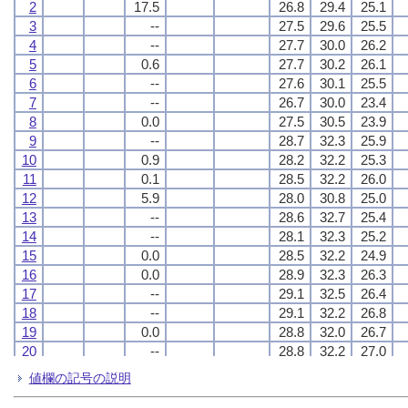
2
2
2
2
17.5
17.5
17.5
17.5
26.8
26.8
26.8
26.8
29.4
29.4
29.4
29.4
25.1
25.1
25.1
25.1
3
3
3
3
--
--
--
--
27.5
27.5
27.5
27.5
29.6
29.6
29.6
29.6
25.5
25.5
25.5
25.5
4
4
4
4
--
--
--
--
27.7
27.7
27.7
27.7
30.0
30.0
30.0
30.0
26.2
26.2
26.2
26.2
5
5
5
5
0.6
0.6
0.6
0.6
27.7
27.7
27.7
27.7
30.2
30.2
30.2
30.2
26.1
26.1
26.1
26.1
6
6
6
6
--
--
--
--
27.6
27.6
27.6
27.6
30.1
30.1
30.1
30.1
25.5
25.5
25.5
25.5
7
7
7
7
--
--
--
--
26.7
26.7
26.7
26.7
30.0
30.0
30.0
30.0
23.4
23.4
23.4
23.4
8
8
8
8
0.0
0.0
0.0
0.0
27.5
27.5
27.5
27.5
30.5
30.5
30.5
30.5
23.9
23.9
23.9
23.9
9
9
9
9
--
--
--
--
28.7
28.7
28.7
28.7
32.3
32.3
32.3
32.3
25.9
25.9
25.9
25.9
10
10
10
10
0.9
0.9
0.9
0.9
28.2
28.2
28.2
28.2
32.2
32.2
32.2
32.2
25.3
25.3
25.3
25.3
11
11
11
11
0.1
0.1
0.1
0.1
28.5
28.5
28.5
28.5
32.2
32.2
32.2
32.2
26.0
26.0
26.0
26.0
12
12
12
12
5.9
5.9
5.9
5.9
28.0
28.0
28.0
28.0
30.8
30.8
30.8
30.8
25.0
25.0
25.0
25.0
13
13
13
13
--
--
--
--
28.6
28.6
28.6
28.6
32.7
32.7
32.7
32.7
25.4
25.4
25.4
25.4
14
14
14
14
--
--
--
--
28.1
28.1
28.1
28.1
32.3
32.3
32.3
32.3
25.2
25.2
25.2
25.2
15
15
15
15
0.0
0.0
0.0
0.0
28.5
28.5
28.5
28.5
32.2
32.2
32.2
32.2
24.9
24.9
24.9
24.9
16
16
16
16
0.0
0.0
0.0
0.0
28.9
28.9
28.9
28.9
32.3
32.3
32.3
32.3
26.3
26.3
26.3
26.3
17
17
17
17
--
--
--
--
29.1
29.1
29.1
29.1
32.5
32.5
32.5
32.5
26.4
26.4
26.4
26.4
18
18
18
18
--
--
--
--
29.1
29.1
29.1
29.1
32.2
32.2
32.2
32.2
26.8
26.8
26.8
26.8
19
19
19
19
0.0
0.0
0.0
0.0
28.8
28.8
28.8
28.8
32.0
32.0
32.0
32.0
26.7
26.7
26.7
26.7
20
20
20
20
--
--
--
--
28.8
28.8
28.8
28.8
32.2
32.2
32.2
32.2
27.0
27.0
27.0
27.0
21
21
21
21
0.1
0.1
0.1
0.1
27.9
27.9
27.9
27.9
31.0
31.0
31.0
31.0
26.3
26.3
26.3
26.3
値欄の記号の説明
22
22
22
22
0.7
0.7
0.7
0.7
28.1
28.1
28.1
28.1
31.1
31.1
31.1
31.1
25.4
25.4
25.4
25.4