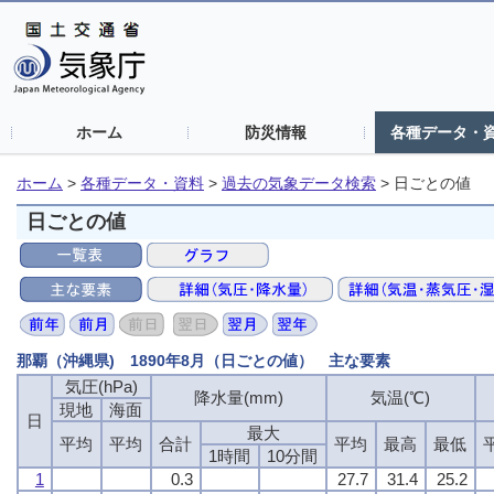
ホーム
防災情報
各種データ・
ホーム
>
各種データ・資料
>
過去の気象データ検索
>
日ごとの値
日ごとの値
那覇（沖縄県) 1890年8月（日ごとの値） 主な要素
気圧(hPa)
気圧(hPa)
気圧(hPa)
気圧(hPa)
降水量(mm)
降水量(mm)
降水量(mm)
降水量(mm)
気温(℃)
気温(℃)
気温(℃)
気温(℃)
現地
現地
現地
現地
海面
海面
海面
海面
日
日
日
日
最大
最大
最大
最大
平均
平均
平均
平均
平均
平均
平均
平均
合計
合計
合計
合計
平均
平均
平均
平均
最高
最高
最高
最高
最低
最低
最低
最低
1時間
1時間
1時間
1時間
10分間
10分間
10分間
10分間
1
1
1
1
0.3
0.3
0.3
0.3
27.7
27.7
27.7
27.7
31.4
31.4
31.4
31.4
25.2
25.2
25.2
25.2