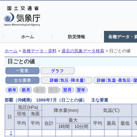
ホーム
防災情報
各種データ・
ホーム
>
各種データ・資料
>
過去の気象データ検索
>
日ごとの値
日ごとの値
那覇（沖縄県) 1886年7月（日ごとの値） 主な要素
気圧(hPa)
降水量(mm)
気温(℃)
現地
海面
日
最大
平均
平均
合計
平均
最高
最低
1時間
10分間
1