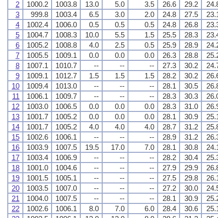
2
1000.2
1003.8
13.0
5.0
3.5
26.6
29.2
24.
3
999.8
1003.4
6.5
3.0
2.0
24.8
27.5
23.
4
1002.4
1006.0
0.5
0.5
0.5
24.8
26.8
23.
5
1004.7
1008.3
10.0
5.5
1.5
25.5
28.3
23.
6
1005.2
1008.8
4.0
2.5
0.5
25.9
28.9
24.
7
1005.5
1009.1
0.0
0.0
0.0
26.3
28.8
25.
8
1007.1
1010.7
--
--
--
27.3
30.2
24.
9
1009.1
1012.7
1.5
1.5
1.5
28.2
30.2
26.
10
1009.4
1013.0
--
--
--
28.1
30.5
26.
11
1006.1
1009.7
--
--
--
28.3
30.3
26.
12
1003.0
1006.5
0.0
0.0
0.0
28.3
31.0
26.
13
1001.7
1005.2
0.0
0.0
0.0
28.1
30.9
25.
14
1001.7
1005.2
4.0
4.0
4.0
28.7
31.2
25.
15
1002.6
1006.1
--
--
--
28.9
31.2
26.
16
1003.9
1007.5
19.5
17.0
7.0
28.1
30.8
24.
17
1003.4
1006.9
--
--
--
28.2
30.4
25.
18
1001.0
1004.6
--
--
--
27.9
29.9
26.
19
1001.5
1005.1
--
--
--
27.5
29.8
26.
20
1003.5
1007.0
--
--
--
27.2
30.0
24.
21
1004.0
1007.5
--
--
--
28.1
30.9
25.
22
1002.6
1006.1
8.0
7.0
6.0
28.4
30.6
25.