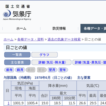
ホーム
防災情報
各種データ・
ホーム
>
各種データ・資料
>
過去の気象データ検索
>
日ごとの値
日ごとの値
与那国島（沖縄県) 1978年6月（日ごとの値） 主な要素
気圧(hPa)
降水量(mm)
気温(℃)
現地
海面
日
最大
平均
平均
合計
平均
最高
最
1時間
10分間
1
1001.9
1005.4
19.0
18.5
11.5
26.6
29.5
24.