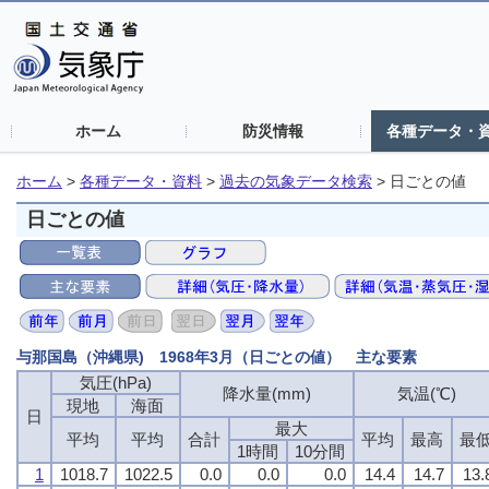
ホーム
防災情報
各種データ・
ホーム
>
各種データ・資料
>
過去の気象データ検索
>
日ごとの値
日ごとの値
与那国島（沖縄県) 1968年3月（日ごとの値） 主な要素
気圧(hPa)
気圧(hPa)
気圧(hPa)
気圧(hPa)
降水量(mm)
降水量(mm)
降水量(mm)
降水量(mm)
気温(℃)
気温(℃)
気温(℃)
気温(℃)
現地
現地
現地
現地
海面
海面
海面
海面
日
日
日
日
最大
最大
最大
最大
平均
平均
平均
平均
平均
平均
平均
平均
合計
合計
合計
合計
平均
平均
平均
平均
最高
最高
最高
最高
最
最
最
最
1時間
1時間
1時間
1時間
10分間
10分間
10分間
10分間
1
1
1
1
1018.7
1018.7
1018.7
1018.7
1022.5
1022.5
1022.5
1022.5
0.0
0.0
0.0
0.0
0.0
0.0
0.0
0.0
0.0
0.0
0.0
0.0
14.4
14.4
14.4
14.4
14.7
14.7
14.7
14.7
13.
13.
13.
13.