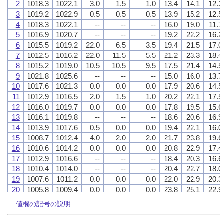
2
2
2
2
1018.3
1018.3
1018.3
1018.3
1022.1
1022.1
1022.1
1022.1
3.0
3.0
3.0
3.0
1.5
1.5
1.5
1.5
1.0
1.0
1.0
1.0
13.4
13.4
13.4
13.4
14.1
14.1
14.1
14.1
12.
12.
12.
12.
3
3
3
3
1019.2
1019.2
1019.2
1019.2
1022.9
1022.9
1022.9
1022.9
0.5
0.5
0.5
0.5
0.5
0.5
0.5
0.5
0.5
0.5
0.5
0.5
13.9
13.9
13.9
13.9
15.2
15.2
15.2
15.2
12.
12.
12.
12.
4
4
4
4
1018.3
1018.3
1018.3
1018.3
1022.1
1022.1
1022.1
1022.1
--
--
--
--
--
--
--
--
--
--
--
--
16.0
16.0
16.0
16.0
19.0
19.0
19.0
19.0
11.
11.
11.
11.
5
5
5
5
1016.9
1016.9
1016.9
1016.9
1020.7
1020.7
1020.7
1020.7
--
--
--
--
--
--
--
--
--
--
--
--
19.2
19.2
19.2
19.2
22.2
22.2
22.2
22.2
16.
16.
16.
16.
6
6
6
6
1015.5
1015.5
1015.5
1015.5
1019.2
1019.2
1019.2
1019.2
22.0
22.0
22.0
22.0
6.5
6.5
6.5
6.5
3.5
3.5
3.5
3.5
19.4
19.4
19.4
19.4
21.5
21.5
21.5
21.5
17.
17.
17.
17.
7
7
7
7
1012.5
1012.5
1012.5
1012.5
1016.2
1016.2
1016.2
1016.2
22.0
22.0
22.0
22.0
11.5
11.5
11.5
11.5
5.5
5.5
5.5
5.5
21.2
21.2
21.2
21.2
23.3
23.3
23.3
23.3
18.
18.
18.
18.
8
8
8
8
1015.2
1015.2
1015.2
1015.2
1019.0
1019.0
1019.0
1019.0
10.5
10.5
10.5
10.5
10.5
10.5
10.5
10.5
9.5
9.5
9.5
9.5
17.5
17.5
17.5
17.5
21.4
21.4
21.4
21.4
14.
14.
14.
14.
9
9
9
9
1021.8
1021.8
1021.8
1021.8
1025.6
1025.6
1025.6
1025.6
--
--
--
--
--
--
--
--
--
--
--
--
15.0
15.0
15.0
15.0
16.0
16.0
16.0
16.0
13.
13.
13.
13.
10
10
10
10
1017.6
1017.6
1017.6
1017.6
1021.3
1021.3
1021.3
1021.3
0.0
0.0
0.0
0.0
0.0
0.0
0.0
0.0
0.0
0.0
0.0
0.0
17.9
17.9
17.9
17.9
20.6
20.6
20.6
20.6
14.
14.
14.
14.
11
11
11
11
1012.9
1012.9
1012.9
1012.9
1016.5
1016.5
1016.5
1016.5
2.0
2.0
2.0
2.0
1.5
1.5
1.5
1.5
1.0
1.0
1.0
1.0
20.2
20.2
20.2
20.2
22.1
22.1
22.1
22.1
17.
17.
17.
17.
12
12
12
12
1016.0
1016.0
1016.0
1016.0
1019.7
1019.7
1019.7
1019.7
0.0
0.0
0.0
0.0
0.0
0.0
0.0
0.0
0.0
0.0
0.0
0.0
17.8
17.8
17.8
17.8
19.5
19.5
19.5
19.5
15.
15.
15.
15.
13
13
13
13
1016.1
1016.1
1016.1
1016.1
1019.8
1019.8
1019.8
1019.8
--
--
--
--
--
--
--
--
--
--
--
--
18.6
18.6
18.6
18.6
20.6
20.6
20.6
20.6
16.
16.
16.
16.
14
14
14
14
1013.9
1013.9
1013.9
1013.9
1017.6
1017.6
1017.6
1017.6
0.5
0.5
0.5
0.5
0.0
0.0
0.0
0.0
0.0
0.0
0.0
0.0
19.4
19.4
19.4
19.4
22.1
22.1
22.1
22.1
16.
16.
16.
16.
15
15
15
15
1008.7
1008.7
1008.7
1008.7
1012.4
1012.4
1012.4
1012.4
4.0
4.0
4.0
4.0
2.0
2.0
2.0
2.0
2.0
2.0
2.0
2.0
21.7
21.7
21.7
21.7
23.8
23.8
23.8
23.8
19.
19.
19.
19.
16
16
16
16
1010.6
1010.6
1010.6
1010.6
1014.2
1014.2
1014.2
1014.2
0.0
0.0
0.0
0.0
0.0
0.0
0.0
0.0
0.0
0.0
0.0
0.0
20.8
20.8
20.8
20.8
22.9
22.9
22.9
22.9
17.
17.
17.
17.
17
17
17
17
1012.9
1012.9
1012.9
1012.9
1016.6
1016.6
1016.6
1016.6
--
--
--
--
--
--
--
--
--
--
--
--
18.4
18.4
18.4
18.4
20.3
20.3
20.3
20.3
16.
16.
16.
16.
18
18
18
18
1010.4
1010.4
1010.4
1010.4
1014.0
1014.0
1014.0
1014.0
--
--
--
--
--
--
--
--
--
--
--
--
20.4
20.4
20.4
20.4
22.7
22.7
22.7
22.7
18.
18.
18.
18.
19
19
19
19
1007.6
1007.6
1007.6
1007.6
1011.2
1011.2
1011.2
1011.2
0.0
0.0
0.0
0.0
0.0
0.0
0.0
0.0
0.0
0.0
0.0
0.0
22.0
22.0
22.0
22.0
22.9
22.9
22.9
22.9
20.
20.
20.
20.
20
20
20
20
1005.8
1005.8
1005.8
1005.8
1009.4
1009.4
1009.4
1009.4
0.0
0.0
0.0
0.0
0.0
0.0
0.0
0.0
0.0
0.0
0.0
0.0
23.8
23.8
23.8
23.8
25.1
25.1
25.1
25.1
22.
22.
22.
22.
21
21
21
21
1006.6
1006.6
1006.6
1006.6
1010.2
1010.2
1010.2
1010.2
--
--
--
--
--
--
--
--
--
--
--
--
23.9
23.9
23.9
23.9
26.6
26.6
26.6
26.6
22.
22.
22.
22.
値欄の記号の説明
22
22
22
22
1007.4
1007.4
1007.4
1007.4
1011.1
1011.1
1011.1
1011.1
0.0
0.0
0.0
0.0
0.0
0.0
0.0
0.0
0.0
0.0
0.0
0.0
21.3
21.3
21.3
21.3
22.7
22.7
22.7
22.7
20.
20.
20.
20.