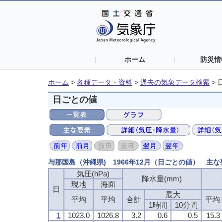
ホーム
防災情
ホーム
>
各種データ・資料
>
過去の気象データ検索
>
日ごとの値
与那国島（沖縄県) 1966年12月（日ごとの値） 主な
気圧(hPa)
降水量(mm)
現地
海面
日
最大
平均
平均
合計
平均
1時間
10分間
1
1023.0
1026.8
3.2
0.6
0.5
15.3