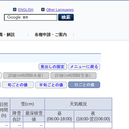
ENGLISH
Other Languages
識・解説
各種申請・ご案内
雪(cm)
天気概況
日照
時間
降雪
最深積雪
昼
夜
(h)
(06:00-18:00)
(18:00-翌日06:00)
合計
値
--
--
--