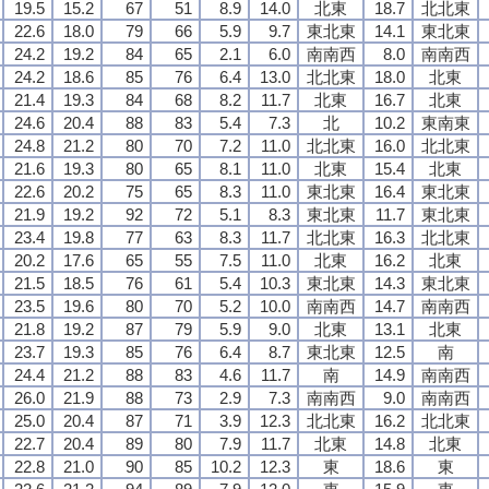
19.5
15.2
67
51
8.9
14.0
北東
18.7
北北東
22.6
18.0
79
66
5.9
9.7
東北東
14.1
東北東
24.2
19.2
84
65
2.1
6.0
南南西
8.0
南南西
24.2
18.6
85
76
6.4
13.0
北北東
18.0
北東
21.4
19.3
84
68
8.2
11.7
北東
16.7
北東
24.6
20.4
88
83
5.4
7.3
北
10.2
東南東
24.8
21.2
80
70
7.2
11.0
北北東
16.0
北北東
21.6
19.3
80
65
8.1
11.0
北東
15.4
北東
22.6
20.2
75
65
8.3
11.0
東北東
16.4
東北東
21.9
19.2
92
72
5.1
8.3
東北東
11.7
東北東
23.4
19.8
77
63
8.3
11.7
北北東
16.3
北北東
20.2
17.6
65
55
7.5
11.0
北東
16.2
北東
21.5
18.5
76
61
5.4
10.3
東北東
14.3
東北東
23.5
19.6
80
70
5.2
10.0
南南西
14.7
南南西
21.8
19.2
87
79
5.9
9.0
北東
13.1
北東
23.7
19.3
85
76
6.4
8.7
東北東
12.5
南
24.4
21.2
88
83
4.6
11.7
南
14.9
南南西
26.0
21.9
88
73
2.9
7.3
南南西
9.0
南南西
25.0
20.4
87
71
3.9
12.3
北北東
16.2
北北東
22.7
20.4
89
80
7.9
11.7
北東
14.8
北東
22.8
21.0
90
85
10.2
12.3
東
18.6
東