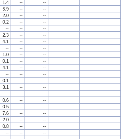
1.4
--
--
5.9
--
--
2.0
--
--
0.2
--
--
--
--
--
2.3
--
--
4.1
--
--
--
--
--
1.0
--
--
0.1
--
--
4.1
--
--
--
--
--
0.1
--
--
3.1
--
--
--
--
--
0.6
--
--
0.5
--
--
7.6
--
--
2.0
--
--
0.8
--
--
--
--
--