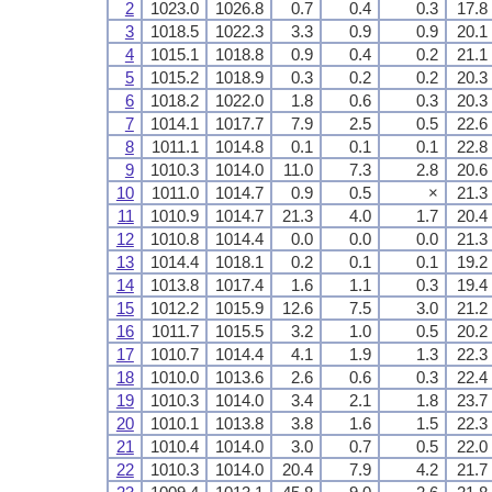
2
1023.0
1026.8
0.7
0.4
0.3
17.8
3
1018.5
1022.3
3.3
0.9
0.9
20.1
4
1015.1
1018.8
0.9
0.4
0.2
21.1
5
1015.2
1018.9
0.3
0.2
0.2
20.3
6
1018.2
1022.0
1.8
0.6
0.3
20.3
7
1014.1
1017.7
7.9
2.5
0.5
22.6
8
1011.1
1014.8
0.1
0.1
0.1
22.8
9
1010.3
1014.0
11.0
7.3
2.8
20.6
10
1011.0
1014.7
0.9
0.5
×
21.3
11
1010.9
1014.7
21.3
4.0
1.7
20.4
12
1010.8
1014.4
0.0
0.0
0.0
21.3
13
1014.4
1018.1
0.2
0.1
0.1
19.2
14
1013.8
1017.4
1.6
1.1
0.3
19.4
15
1012.2
1015.9
12.6
7.5
3.0
21.2
16
1011.7
1015.5
3.2
1.0
0.5
20.2
17
1010.7
1014.4
4.1
1.9
1.3
22.3
18
1010.0
1013.6
2.6
0.6
0.3
22.4
19
1010.3
1014.0
3.4
2.1
1.8
23.7
20
1010.1
1013.8
3.8
1.6
1.5
22.3
21
1010.4
1014.0
3.0
0.7
0.5
22.0
22
1010.3
1014.0
20.4
7.9
4.2
21.7