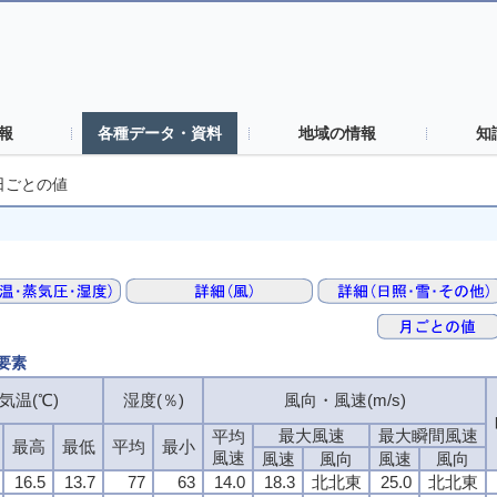
報
各種データ・資料
地域の情報
知
日ごとの値
要素
気温(℃)
湿度(％)
風向・風速(m/s)
最大風速
最大瞬間風速
平均
最高
最低
平均
最小
風速
風速
風向
風速
風向
16.5
13.7
77
63
14.0
18.3
北北東
25.0
北北東