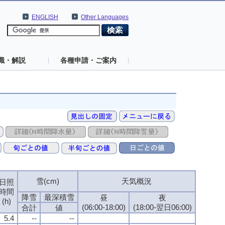
ENGLISH
Other Languages
識・解説
各種申請・ご案内
雪(cm)
天気概況
日照
時間
降雪
最深積雪
昼
夜
(h)
(06:00-18:00)
(18:00-翌日06:00)
合計
値
5.4
--
--