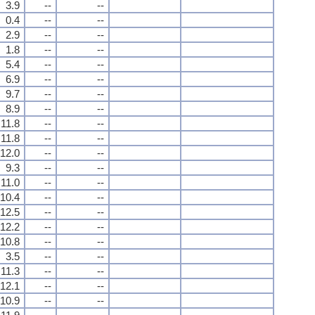
3.9
--
--
0.4
--
--
2.9
--
--
1.8
--
--
5.4
--
--
6.9
--
--
9.7
--
--
8.9
--
--
11.8
--
--
11.8
--
--
12.0
--
--
9.3
--
--
11.0
--
--
10.4
--
--
12.5
--
--
12.2
--
--
10.8
--
--
3.5
--
--
11.3
--
--
12.1
--
--
10.9
--
--