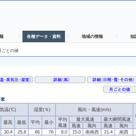
報
各種データ・資料
地域の情報
知
日ごとの値
要素
気温(℃)
湿度(％)
風向・風速(m/s)
最大風速
最大瞬間風速
平均
最高
最低
平均
最小
風速
風速
風向
風速
風向
30.4
25.8
86
76
8.0
15.0
南南西
21.4
南西