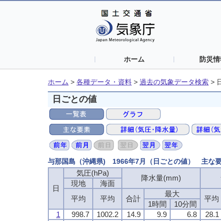
ホーム
防災情
ホーム
>
各種データ・資料
>
過去の気象データ検索
>
日ごとの値
与那国島（沖縄県) 1966年7月（日ごとの値） 主な
気圧(hPa)
降水量(mm)
現地
海面
日
最大
平均
平均
合計
平均
1時間
10分間
1
998.7
1002.2
14.9
9.9
6.8
28.1