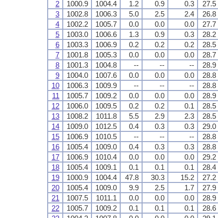
2
1000.9
1004.4
1.2
0.9
0.3
27.5
3
1002.8
1006.3
5.0
2.5
2.4
26.8
4
1002.2
1005.7
0.0
0.0
0.0
27.7
5
1003.0
1006.6
1.3
0.9
0.3
28.2
6
1003.3
1006.9
0.2
0.2
0.2
28.5
7
1001.8
1005.3
0.0
0.0
0.0
28.7
8
1001.3
1004.8
--
--
--
28.9
9
1004.0
1007.6
0.0
0.0
0.0
28.8
10
1006.3
1009.9
--
--
--
28.8
11
1005.7
1009.2
0.0
0.0
0.0
28.9
12
1006.0
1009.5
0.2
0.2
0.1
28.5
13
1008.2
1011.8
5.5
2.9
2.3
28.5
14
1009.0
1012.5
0.4
0.3
0.3
29.0
15
1006.9
1010.5
--
--
--
28.8
16
1005.4
1009.0
0.4
0.3
0.3
28.8
17
1006.9
1010.4
0.0
0.0
0.0
29.2
18
1005.4
1009.1
0.1
0.1
0.1
28.4
19
1000.9
1004.4
47.8
30.3
15.2
27.2
20
1005.4
1009.0
9.9
2.5
1.7
27.9
21
1007.5
1011.1
0.0
0.0
0.0
28.9
22
1005.7
1009.2
0.1
0.1
0.1
28.6