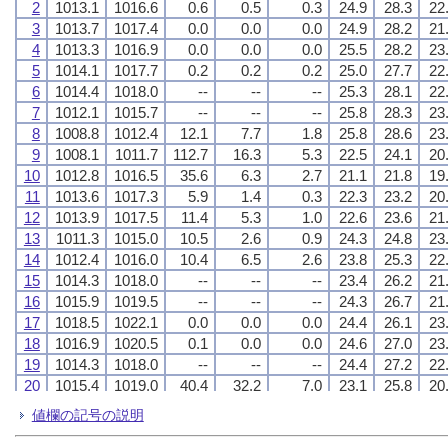
2
2
2
2
1013.1
1013.1
1013.1
1013.1
1016.6
1016.6
1016.6
1016.6
0.6
0.6
0.6
0.6
0.5
0.5
0.5
0.5
0.3
0.3
0.3
0.3
24.9
24.9
24.9
24.9
28.3
28.3
28.3
28.3
22
22
22
22
3
3
3
3
1013.7
1013.7
1013.7
1013.7
1017.4
1017.4
1017.4
1017.4
0.0
0.0
0.0
0.0
0.0
0.0
0.0
0.0
0.0
0.0
0.0
0.0
24.9
24.9
24.9
24.9
28.2
28.2
28.2
28.2
21
21
21
21
4
4
4
4
1013.3
1013.3
1013.3
1013.3
1016.9
1016.9
1016.9
1016.9
0.0
0.0
0.0
0.0
0.0
0.0
0.0
0.0
0.0
0.0
0.0
0.0
25.5
25.5
25.5
25.5
28.2
28.2
28.2
28.2
23
23
23
23
5
5
5
5
1014.1
1014.1
1014.1
1014.1
1017.7
1017.7
1017.7
1017.7
0.2
0.2
0.2
0.2
0.2
0.2
0.2
0.2
0.2
0.2
0.2
0.2
25.0
25.0
25.0
25.0
27.7
27.7
27.7
27.7
22
22
22
22
6
6
6
6
1014.4
1014.4
1014.4
1014.4
1018.0
1018.0
1018.0
1018.0
--
--
--
--
--
--
--
--
--
--
--
--
25.3
25.3
25.3
25.3
28.1
28.1
28.1
28.1
22
22
22
22
7
7
7
7
1012.1
1012.1
1012.1
1012.1
1015.7
1015.7
1015.7
1015.7
--
--
--
--
--
--
--
--
--
--
--
--
25.8
25.8
25.8
25.8
28.3
28.3
28.3
28.3
23
23
23
23
8
8
8
8
1008.8
1008.8
1008.8
1008.8
1012.4
1012.4
1012.4
1012.4
12.1
12.1
12.1
12.1
7.7
7.7
7.7
7.7
1.8
1.8
1.8
1.8
25.8
25.8
25.8
25.8
28.6
28.6
28.6
28.6
23
23
23
23
9
9
9
9
1008.1
1008.1
1008.1
1008.1
1011.7
1011.7
1011.7
1011.7
112.7
112.7
112.7
112.7
16.3
16.3
16.3
16.3
5.3
5.3
5.3
5.3
22.5
22.5
22.5
22.5
24.1
24.1
24.1
24.1
20
20
20
20
10
10
10
10
1012.8
1012.8
1012.8
1012.8
1016.5
1016.5
1016.5
1016.5
35.6
35.6
35.6
35.6
6.3
6.3
6.3
6.3
2.7
2.7
2.7
2.7
21.1
21.1
21.1
21.1
21.8
21.8
21.8
21.8
19
19
19
19
11
11
11
11
1013.6
1013.6
1013.6
1013.6
1017.3
1017.3
1017.3
1017.3
5.9
5.9
5.9
5.9
1.4
1.4
1.4
1.4
0.3
0.3
0.3
0.3
22.3
22.3
22.3
22.3
23.2
23.2
23.2
23.2
20
20
20
20
12
12
12
12
1013.9
1013.9
1013.9
1013.9
1017.5
1017.5
1017.5
1017.5
11.4
11.4
11.4
11.4
5.3
5.3
5.3
5.3
1.0
1.0
1.0
1.0
22.6
22.6
22.6
22.6
23.6
23.6
23.6
23.6
21
21
21
21
13
13
13
13
1011.3
1011.3
1011.3
1011.3
1015.0
1015.0
1015.0
1015.0
10.5
10.5
10.5
10.5
2.6
2.6
2.6
2.6
0.9
0.9
0.9
0.9
24.3
24.3
24.3
24.3
24.8
24.8
24.8
24.8
23
23
23
23
14
14
14
14
1012.4
1012.4
1012.4
1012.4
1016.0
1016.0
1016.0
1016.0
10.4
10.4
10.4
10.4
6.5
6.5
6.5
6.5
2.6
2.6
2.6
2.6
23.8
23.8
23.8
23.8
25.3
25.3
25.3
25.3
22
22
22
22
15
15
15
15
1014.3
1014.3
1014.3
1014.3
1018.0
1018.0
1018.0
1018.0
--
--
--
--
--
--
--
--
--
--
--
--
23.4
23.4
23.4
23.4
26.2
26.2
26.2
26.2
21
21
21
21
16
16
16
16
1015.9
1015.9
1015.9
1015.9
1019.5
1019.5
1019.5
1019.5
--
--
--
--
--
--
--
--
--
--
--
--
24.3
24.3
24.3
24.3
26.7
26.7
26.7
26.7
21
21
21
21
17
17
17
17
1018.5
1018.5
1018.5
1018.5
1022.1
1022.1
1022.1
1022.1
0.0
0.0
0.0
0.0
0.0
0.0
0.0
0.0
0.0
0.0
0.0
0.0
24.4
24.4
24.4
24.4
26.1
26.1
26.1
26.1
23
23
23
23
18
18
18
18
1016.9
1016.9
1016.9
1016.9
1020.5
1020.5
1020.5
1020.5
0.1
0.1
0.1
0.1
0.0
0.0
0.0
0.0
0.0
0.0
0.0
0.0
24.6
24.6
24.6
24.6
27.0
27.0
27.0
27.0
23
23
23
23
19
19
19
19
1014.3
1014.3
1014.3
1014.3
1018.0
1018.0
1018.0
1018.0
--
--
--
--
--
--
--
--
--
--
--
--
24.4
24.4
24.4
24.4
27.2
27.2
27.2
27.2
22
22
22
22
20
20
20
20
1015.4
1015.4
1015.4
1015.4
1019.0
1019.0
1019.0
1019.0
40.4
40.4
40.4
40.4
32.2
32.2
32.2
32.2
7.0
7.0
7.0
7.0
23.1
23.1
23.1
23.1
25.8
25.8
25.8
25.8
20
20
20
20
21
21
21
21
1018.3
1018.3
1018.3
1018.3
1022.0
1022.0
1022.0
1022.0
0.8
0.8
0.8
0.8
0.4
0.4
0.4
0.4
0.3
0.3
0.3
0.3
22.8
22.8
22.8
22.8
23.6
23.6
23.6
23.6
21
21
21
21
値欄の記号の説明
22
22
22
22
1015.9
1015.9
1015.9
1015.9
1019.5
1019.5
1019.5
1019.5
0.2
0.2
0.2
0.2
0.1
0.1
0.1
0.1
0.1
0.1
0.1
0.1
23.8
23.8
23.8
23.8
25.7
25.7
25.7
25.7
22
22
22
22