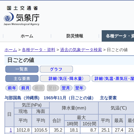
ホーム
防災情報
各種データ・
ホーム
>
各種データ・資料
>
過去の気象データ検索
>
日ごとの値
日ごとの値
与那国島（沖縄県) 1965年11月（日ごとの値） 主な要素
気圧(hPa)
気圧(hPa)
気圧(hPa)
気圧(hPa)
降水量(mm)
降水量(mm)
降水量(mm)
降水量(mm)
気温(℃)
気温(℃)
気温(℃)
気温(℃)
現地
現地
現地
現地
海面
海面
海面
海面
日
日
日
日
最大
最大
最大
最大
平均
平均
平均
平均
平均
平均
平均
平均
合計
合計
合計
合計
平均
平均
平均
平均
最高
最高
最高
最高
最
最
最
最
1時間
1時間
1時間
1時間
10分間
10分間
10分間
10分間
1
1
1
1
1012.8
1012.8
1012.8
1012.8
1016.5
1016.5
1016.5
1016.5
35.2
35.2
35.2
35.2
18.1
18.1
18.1
18.1
8.7
8.7
8.7
8.7
25.1
25.1
25.1
25.1
27.4
27.4
27.4
27.4
23
23
23
23