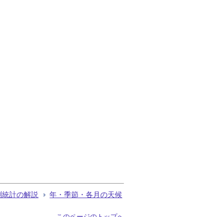
測統計の解説
年・季節・各月の天候
このページのトップへ