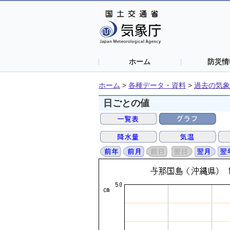
ホーム
防災情
ホーム
>
各種データ・資料
>
過去の気象
日ごとの値