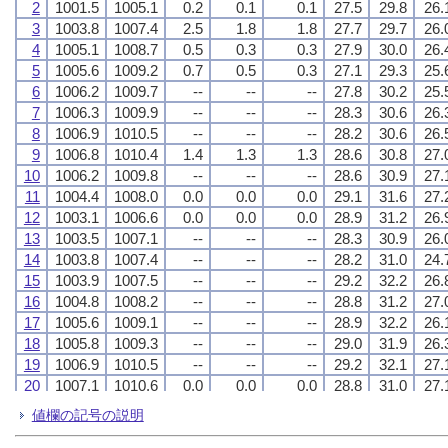
2
2
2
2
1001.5
1001.5
1001.5
1001.5
1005.1
1005.1
1005.1
1005.1
0.2
0.2
0.2
0.2
0.1
0.1
0.1
0.1
0.1
0.1
0.1
0.1
27.5
27.5
27.5
27.5
29.8
29.8
29.8
29.8
26.
26.
26.
26.
3
3
3
3
1003.8
1003.8
1003.8
1003.8
1007.4
1007.4
1007.4
1007.4
2.5
2.5
2.5
2.5
1.8
1.8
1.8
1.8
1.8
1.8
1.8
1.8
27.7
27.7
27.7
27.7
29.7
29.7
29.7
29.7
26.
26.
26.
26.
4
4
4
4
1005.1
1005.1
1005.1
1005.1
1008.7
1008.7
1008.7
1008.7
0.5
0.5
0.5
0.5
0.3
0.3
0.3
0.3
0.3
0.3
0.3
0.3
27.9
27.9
27.9
27.9
30.0
30.0
30.0
30.0
26.
26.
26.
26.
5
5
5
5
1005.6
1005.6
1005.6
1005.6
1009.2
1009.2
1009.2
1009.2
0.7
0.7
0.7
0.7
0.5
0.5
0.5
0.5
0.3
0.3
0.3
0.3
27.1
27.1
27.1
27.1
29.3
29.3
29.3
29.3
25.
25.
25.
25.
6
6
6
6
1006.2
1006.2
1006.2
1006.2
1009.7
1009.7
1009.7
1009.7
--
--
--
--
--
--
--
--
--
--
--
--
27.8
27.8
27.8
27.8
30.2
30.2
30.2
30.2
25.
25.
25.
25.
7
7
7
7
1006.3
1006.3
1006.3
1006.3
1009.9
1009.9
1009.9
1009.9
--
--
--
--
--
--
--
--
--
--
--
--
28.3
28.3
28.3
28.3
30.6
30.6
30.6
30.6
26.
26.
26.
26.
8
8
8
8
1006.9
1006.9
1006.9
1006.9
1010.5
1010.5
1010.5
1010.5
--
--
--
--
--
--
--
--
--
--
--
--
28.2
28.2
28.2
28.2
30.6
30.6
30.6
30.6
26.
26.
26.
26.
9
9
9
9
1006.8
1006.8
1006.8
1006.8
1010.4
1010.4
1010.4
1010.4
1.4
1.4
1.4
1.4
1.3
1.3
1.3
1.3
1.3
1.3
1.3
1.3
28.6
28.6
28.6
28.6
30.8
30.8
30.8
30.8
27.
27.
27.
27.
10
10
10
10
1006.2
1006.2
1006.2
1006.2
1009.8
1009.8
1009.8
1009.8
--
--
--
--
--
--
--
--
--
--
--
--
28.6
28.6
28.6
28.6
30.9
30.9
30.9
30.9
27.
27.
27.
27.
11
11
11
11
1004.4
1004.4
1004.4
1004.4
1008.0
1008.0
1008.0
1008.0
0.0
0.0
0.0
0.0
0.0
0.0
0.0
0.0
0.0
0.0
0.0
0.0
29.1
29.1
29.1
29.1
31.6
31.6
31.6
31.6
27.
27.
27.
27.
12
12
12
12
1003.1
1003.1
1003.1
1003.1
1006.6
1006.6
1006.6
1006.6
0.0
0.0
0.0
0.0
0.0
0.0
0.0
0.0
0.0
0.0
0.0
0.0
28.9
28.9
28.9
28.9
31.2
31.2
31.2
31.2
26.
26.
26.
26.
13
13
13
13
1003.5
1003.5
1003.5
1003.5
1007.1
1007.1
1007.1
1007.1
--
--
--
--
--
--
--
--
--
--
--
--
28.3
28.3
28.3
28.3
30.9
30.9
30.9
30.9
26.
26.
26.
26.
14
14
14
14
1003.8
1003.8
1003.8
1003.8
1007.4
1007.4
1007.4
1007.4
--
--
--
--
--
--
--
--
--
--
--
--
28.2
28.2
28.2
28.2
31.0
31.0
31.0
31.0
24.
24.
24.
24.
15
15
15
15
1003.9
1003.9
1003.9
1003.9
1007.5
1007.5
1007.5
1007.5
--
--
--
--
--
--
--
--
--
--
--
--
29.2
29.2
29.2
29.2
32.2
32.2
32.2
32.2
26.
26.
26.
26.
16
16
16
16
1004.8
1004.8
1004.8
1004.8
1008.2
1008.2
1008.2
1008.2
--
--
--
--
--
--
--
--
--
--
--
--
28.8
28.8
28.8
28.8
31.2
31.2
31.2
31.2
27.
27.
27.
27.
17
17
17
17
1005.6
1005.6
1005.6
1005.6
1009.1
1009.1
1009.1
1009.1
--
--
--
--
--
--
--
--
--
--
--
--
28.9
28.9
28.9
28.9
32.2
32.2
32.2
32.2
26.
26.
26.
26.
18
18
18
18
1005.8
1005.8
1005.8
1005.8
1009.3
1009.3
1009.3
1009.3
--
--
--
--
--
--
--
--
--
--
--
--
29.0
29.0
29.0
29.0
31.9
31.9
31.9
31.9
26.
26.
26.
26.
19
19
19
19
1006.9
1006.9
1006.9
1006.9
1010.5
1010.5
1010.5
1010.5
--
--
--
--
--
--
--
--
--
--
--
--
29.2
29.2
29.2
29.2
32.1
32.1
32.1
32.1
27.
27.
27.
27.
20
20
20
20
1007.1
1007.1
1007.1
1007.1
1010.6
1010.6
1010.6
1010.6
0.0
0.0
0.0
0.0
0.0
0.0
0.0
0.0
0.0
0.0
0.0
0.0
28.8
28.8
28.8
28.8
31.0
31.0
31.0
31.0
27.
27.
27.
27.
21
21
21
21
1005.2
1005.2
1005.2
1005.2
1008.8
1008.8
1008.8
1008.8
--
--
--
--
--
--
--
--
--
--
--
--
28.5
28.5
28.5
28.5
31.2
31.2
31.2
31.2
25.
25.
25.
25.
値欄の記号の説明
22
22
22
22
1002.9
1002.9
1002.9
1002.9
1006.5
1006.5
1006.5
1006.5
0.1
0.1
0.1
0.1
0.1
0.1
0.1
0.1
0.1
0.1
0.1
0.1
28.5
28.5
28.5
28.5
31.2
31.2
31.2
31.2
25.
25.
25.
25.