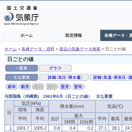
ホーム
防災情報
各種データ・
ホーム
>
各種データ・資料
>
過去の気象データ検索
>
日ごとの値
日ごとの値
与那国島（沖縄県) 1961年6月（日ごとの値） 主な要素
気圧(hPa)
気圧(hPa)
気圧(hPa)
気圧(hPa)
降水量(mm)
降水量(mm)
降水量(mm)
降水量(mm)
気温(℃)
気温(℃)
気温(℃)
気温(℃)
現地
現地
現地
現地
海面
海面
海面
海面
日
日
日
日
最大
最大
最大
最大
平均
平均
平均
平均
平均
平均
平均
平均
合計
合計
合計
合計
平均
平均
平均
平均
最高
最高
最高
最高
最
最
最
最
1時間
1時間
1時間
1時間
10分間
10分間
10分間
10分間
1
1
1
1
1001.7
1001.7
1001.7
1001.7
1005.2
1005.2
1005.2
1005.2
0.8
0.8
0.8
0.8
0.4
0.4
0.4
0.4
0.2
0.2
0.2
0.2
27.1
27.1
27.1
27.1
28.1
28.1
28.1
28.1
24.
24.
24.
24.