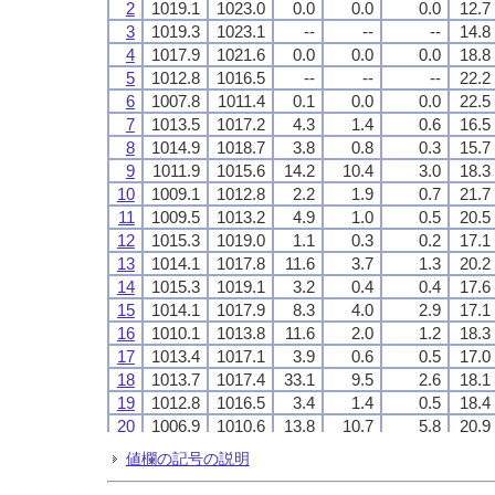
2
2
2
2
1019.1
1019.1
1019.1
1019.1
1023.0
1023.0
1023.0
1023.0
0.0
0.0
0.0
0.0
0.0
0.0
0.0
0.0
0.0
0.0
0.0
0.0
12.7
12.7
12.7
12.7
3
3
3
3
1019.3
1019.3
1019.3
1019.3
1023.1
1023.1
1023.1
1023.1
--
--
--
--
--
--
--
--
--
--
--
--
14.8
14.8
14.8
14.8
4
4
4
4
1017.9
1017.9
1017.9
1017.9
1021.6
1021.6
1021.6
1021.6
0.0
0.0
0.0
0.0
0.0
0.0
0.0
0.0
0.0
0.0
0.0
0.0
18.8
18.8
18.8
18.8
5
5
5
5
1012.8
1012.8
1012.8
1012.8
1016.5
1016.5
1016.5
1016.5
--
--
--
--
--
--
--
--
--
--
--
--
22.2
22.2
22.2
22.2
6
6
6
6
1007.8
1007.8
1007.8
1007.8
1011.4
1011.4
1011.4
1011.4
0.1
0.1
0.1
0.1
0.0
0.0
0.0
0.0
0.0
0.0
0.0
0.0
22.5
22.5
22.5
22.5
7
7
7
7
1013.5
1013.5
1013.5
1013.5
1017.2
1017.2
1017.2
1017.2
4.3
4.3
4.3
4.3
1.4
1.4
1.4
1.4
0.6
0.6
0.6
0.6
16.5
16.5
16.5
16.5
8
8
8
8
1014.9
1014.9
1014.9
1014.9
1018.7
1018.7
1018.7
1018.7
3.8
3.8
3.8
3.8
0.8
0.8
0.8
0.8
0.3
0.3
0.3
0.3
15.7
15.7
15.7
15.7
9
9
9
9
1011.9
1011.9
1011.9
1011.9
1015.6
1015.6
1015.6
1015.6
14.2
14.2
14.2
14.2
10.4
10.4
10.4
10.4
3.0
3.0
3.0
3.0
18.3
18.3
18.3
18.3
10
10
10
10
1009.1
1009.1
1009.1
1009.1
1012.8
1012.8
1012.8
1012.8
2.2
2.2
2.2
2.2
1.9
1.9
1.9
1.9
0.7
0.7
0.7
0.7
21.7
21.7
21.7
21.7
11
11
11
11
1009.5
1009.5
1009.5
1009.5
1013.2
1013.2
1013.2
1013.2
4.9
4.9
4.9
4.9
1.0
1.0
1.0
1.0
0.5
0.5
0.5
0.5
20.5
20.5
20.5
20.5
12
12
12
12
1015.3
1015.3
1015.3
1015.3
1019.0
1019.0
1019.0
1019.0
1.1
1.1
1.1
1.1
0.3
0.3
0.3
0.3
0.2
0.2
0.2
0.2
17.1
17.1
17.1
17.1
13
13
13
13
1014.1
1014.1
1014.1
1014.1
1017.8
1017.8
1017.8
1017.8
11.6
11.6
11.6
11.6
3.7
3.7
3.7
3.7
1.3
1.3
1.3
1.3
20.2
20.2
20.2
20.2
14
14
14
14
1015.3
1015.3
1015.3
1015.3
1019.1
1019.1
1019.1
1019.1
3.2
3.2
3.2
3.2
0.4
0.4
0.4
0.4
0.4
0.4
0.4
0.4
17.6
17.6
17.6
17.6
15
15
15
15
1014.1
1014.1
1014.1
1014.1
1017.9
1017.9
1017.9
1017.9
8.3
8.3
8.3
8.3
4.0
4.0
4.0
4.0
2.9
2.9
2.9
2.9
17.1
17.1
17.1
17.1
16
16
16
16
1010.1
1010.1
1010.1
1010.1
1013.8
1013.8
1013.8
1013.8
11.6
11.6
11.6
11.6
2.0
2.0
2.0
2.0
1.2
1.2
1.2
1.2
18.3
18.3
18.3
18.3
17
17
17
17
1013.4
1013.4
1013.4
1013.4
1017.1
1017.1
1017.1
1017.1
3.9
3.9
3.9
3.9
0.6
0.6
0.6
0.6
0.5
0.5
0.5
0.5
17.0
17.0
17.0
17.0
18
18
18
18
1013.7
1013.7
1013.7
1013.7
1017.4
1017.4
1017.4
1017.4
33.1
33.1
33.1
33.1
9.5
9.5
9.5
9.5
2.6
2.6
2.6
2.6
18.1
18.1
18.1
18.1
19
19
19
19
1012.8
1012.8
1012.8
1012.8
1016.5
1016.5
1016.5
1016.5
3.4
3.4
3.4
3.4
1.4
1.4
1.4
1.4
0.5
0.5
0.5
0.5
18.4
18.4
18.4
18.4
20
20
20
20
1006.9
1006.9
1006.9
1006.9
1010.6
1010.6
1010.6
1010.6
13.8
13.8
13.8
13.8
10.7
10.7
10.7
10.7
5.8
5.8
5.8
5.8
20.9
20.9
20.9
20.9
21
21
21
21
1009.9
1009.9
1009.9
1009.9
1013.7
1013.7
1013.7
1013.7
4.3
4.3
4.3
4.3
2.3
2.3
2.3
2.3
0.8
0.8
0.8
0.8
19.3
19.3
19.3
19.3
値欄の記号の説明
22
22
22
22
1011.4
1011.4
1011.4
1011.4
1015.1
1015.1
1015.1
1015.1
17.8
17.8
17.8
17.8
2.2
2.2
2.2
2.2
1.1
1.1
1.1
1.1
16.6
16.6
16.6
16.6