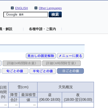
ENGLISH
Other Languages
識・解説
各種申請・ご案内
雪(cm)
雪(cm)
雪(cm)
雪(cm)
天気概況
天気概況
天気概況
天気概況
日照
日照
日照
日照
時間
時間
時間
時間
降雪
降雪
降雪
降雪
最深積雪
最深積雪
最深積雪
最深積雪
昼
昼
昼
昼
夜
夜
夜
夜
(h)
(h)
(h)
(h)
(06:00-18:00)
(06:00-18:00)
(06:00-18:00)
(06:00-18:00)
(18:00-翌日06:00)
(18:00-翌日06:00)
(18:00-翌日06:00)
(18:00-翌日06:00)
合計
合計
合計
合計
値
値
値
値
--
--
--
--
--
--
--
--
--
--
--
--