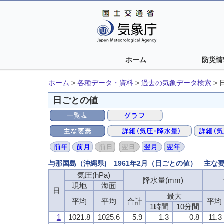
ホーム
防災情
ホーム
>
各種データ・資料
>
過去の気象データ検索
>
日ごとの値
与那国島（沖縄県) 1961年2月（日ごとの値） 主な
気圧(hPa)
気圧(hPa)
気圧(hPa)
気圧(hPa)
降水量(mm)
降水量(mm)
降水量(mm)
降水量(mm)
現地
現地
現地
現地
海面
海面
海面
海面
日
日
日
日
最大
最大
最大
最大
平均
平均
平均
平均
平均
平均
平均
平均
合計
合計
合計
合計
平均
平均
平均
平均
1時間
1時間
1時間
1時間
10分間
10分間
10分間
10分間
1
1
1
1
1021.8
1021.8
1021.8
1021.8
1025.6
1025.6
1025.6
1025.6
5.9
5.9
5.9
5.9
1.3
1.3
1.3
1.3
0.8
0.8
0.8
0.8
11.3
11.3
11.3
11.3