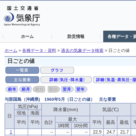
ホーム
防災情報
各種データ・
ホーム
>
各種データ・資料
>
過去の気象データ検索
>
日ごとの値
日ごとの値
与那国島（沖縄県) 1960年5月（日ごとの値） 主な要素
気圧(hPa)
気圧(hPa)
気圧(hPa)
気圧(hPa)
降水量(mm)
降水量(mm)
降水量(mm)
降水量(mm)
気温(℃)
気温(℃)
気温(℃)
気温(℃)
現地
現地
現地
現地
海面
海面
海面
海面
日
日
日
日
最大
最大
最大
最大
平均
平均
平均
平均
平均
平均
平均
平均
合計
合計
合計
合計
平均
平均
平均
平均
最高
最高
最高
最高
最低
最低
最低
最低
1時間
1時間
1時間
1時間
10分間
10分間
10分間
10分間
1
1
1
1
--
--
--
--
--
--
--
--
--
--
--
--
22.9
22.9
22.9
22.9
24.7
24.7
24.7
24.7
21.7
21.7
21.7
21.7