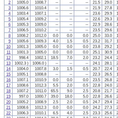
2
1005.0
1008.7
--
--
--
21.5
29.0
3
1006.6
1010.4
--
--
--
21.9
27.8
4
1003.4
1007.1
--
--
--
23.6
29.9
5
1005.4
1009.2
--
--
--
22.6
29.3
6
1005.3
1009.0
--
--
--
22.9
28.6
7
1006.5
1010.2
--
--
--
23.5
29.6
8
1008.2
1012.0
0.0
0.0
0.0
25.0
33.0
9
1005.6
1009.3
4.0
1.5
0.5
23.2
31.7
10
1001.3
1005.0
0.0
0.0
0.0
23.8
29.2
11
1001.3
1005.0
0.0
0.0
0.0
25.1
30.9
12
998.4
1002.1
18.5
7.0
2.0
23.2
24.4
13
1002.3 )
1006.0 )
--
--
--
24.1
28.1
14
1004.0
1007.8
3.0
1.5
0.5
20.7
22.4
15
1005.1
1008.8
--
--
--
22.3
26.5
16
1007.1
1010.9
0.0
0.0
0.0
23.5
26.8
17
1008.6
1012.3
5.5
2.0
0.5
22.8
24.0
18
1007.2
1011.0
65.5
9.0
2.5
20.8
21.7
19
997.0
1000.7
39.0
18.0
5.0
22.8
26.6
20
1005.2
1008.9
2.5
2.0
0.5
24.7
29.4
21
1008.6
1012.3
0.0
0.0
0.0
24.2
27.3
22
1006.3
1010.1
6.5
4.0
2.5
23.3
25.6