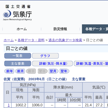
ホーム
防災情報
各種データ・
ホーム
>
各種データ・資料
>
過去の気象データ検索
>
日ごとの値
日ごとの値
佐賀（佐賀県) 2003年6月（日ごとの値） 主な要素
気圧(hPa)
降水量(mm)
気温(℃)
現地
海面
日
最大
平均
平均
合計
平均
最高
1時間
10分間
1
1002.2
1006.0
--
--
--
21.4
27.2