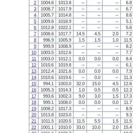
2
1004.6
1013.8
--
--
--
6.8
3
1008.7
1017.9
--
--
--
6.7
4
1005.7
1014.8
--
--
--
8.6
5
1009.6
1018.9
--
--
--
5.1
6
1012.8
1022.1
--
--
--
5.6
7
1008.6
1017.7
14.5
4.5
2.0
7.2
8
996.9
1005.9
1.5
1.5
1.0
11.5
9
999.9
1008.9
--
--
--
8.2
10
1003.5
1012.6
--
--
--
7.7
11
1003.0
1012.1
0.0
0.0
0.0
8.4
12
1010.6
1019.8
--
--
--
6.1
13
1012.4
1021.6
0.0
0.0
0.0
7.9
14
1010.6
1019.6
--
0.0
--
11.3
15
994.1
1003.0
32.0
15.0
4.5
12.6
16
1005.3
1014.3
1.0
0.5
0.5
12.3
17
993.6
1002.3
9.0
3.0
1.5
17.3
18
999.1
1008.0
0.0
0.0
0.0
11.7
19
1008.2
1017.3
--
--
--
8.9
20
1013.8
1023.0
--
--
--
9.3
21
1011.5
1020.5
11.5
5.5
1.5
11.5
22
1001.1
1010.0
33.0
10.0
2.0
15.4