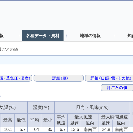
報
各種データ・資料
地域の情報
知
日ごとの値
素
気温(℃)
湿度(％)
風向・風速(m/s)
最大風速
最大瞬間風速
平均
最高
最低
平均
最小
風速
風速
風向
風速
風向
16.1
5.7
64
39
6.7
13.6
南南西
24.8
南南西