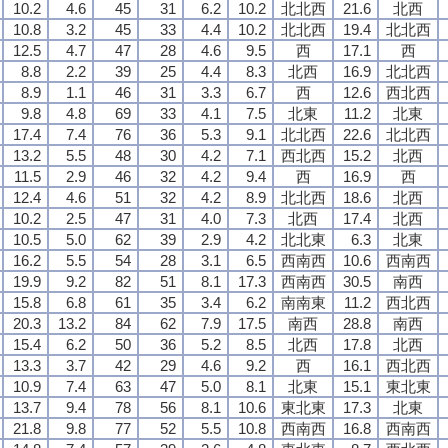
10.2
4.6
45
31
6.2
10.2
北北西
21.6
北西
10.8
3.2
45
33
4.4
10.2
北北西
19.4
北北西
12.5
4.7
47
28
4.6
9.5
西
17.1
西
8.8
2.2
39
25
4.4
8.3
北西
16.9
北北西
8.9
1.1
46
31
3.3
6.7
西
12.6
西北西
9.8
4.8
69
33
4.1
7.5
北東
11.2
北東
17.4
7.4
76
36
5.3
9.1
北北西
22.6
北北西
13.2
5.5
48
30
4.2
7.1
西北西
15.2
北西
11.5
2.9
46
32
4.2
9.4
西
16.9
西
12.4
4.6
51
32
4.2
8.9
北北西
18.6
北西
10.2
2.5
47
31
4.0
7.3
北西
17.4
北西
10.5
5.0
62
39
2.9
4.2
北北東
6.3
北東
16.2
5.5
54
28
3.1
6.5
西南西
10.6
西南西
19.9
9.2
82
51
8.1
17.3
西南西
30.5
南西
15.8
6.8
61
35
3.4
6.2
南南東
11.2
西北西
20.3
13.2
84
62
7.9
17.5
南西
28.8
南西
15.4
6.2
50
36
5.2
8.5
北西
17.8
北西
13.3
3.7
42
29
4.6
9.2
西
16.1
西北西
10.9
7.4
63
47
5.0
8.1
北東
15.1
東北東
13.7
9.4
78
56
8.1
10.6
東北東
17.3
北東
21.8
9.8
77
52
5.5
10.8
西南西
16.8
西南西