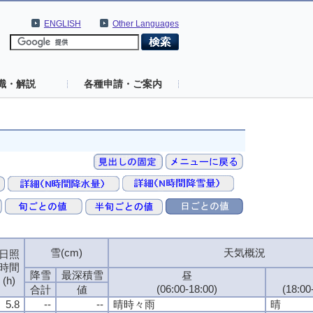
ENGLISH
Other Languages
識・解説
各種申請・ご案内
雪(cm)
天気概況
日照
時間
降雪
最深積雪
昼
(h)
(06:00-18:00)
(18:0
合計
値
5.8
--
--
晴時々雨
晴