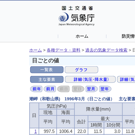
ホーム
防災情
ホーム
>
各種データ・資料
>
過去の気象データ検索
>
日ごとの値
潮岬（和歌山県) 1996年3月（日ごとの値） 主な要
気圧(hPa)
降水量(mm)
現地
海面
日
最大
平均
平均
合計
平均
1時間
10分間
1
997.5
1006.4
22.0
11.5
3.0
11.8