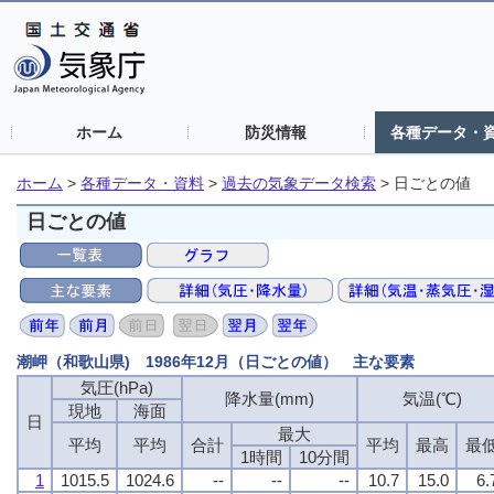
ホーム
防災情報
各種データ・
ホーム
>
各種データ・資料
>
過去の気象データ検索
>
日ごとの値
日ごとの値
潮岬（和歌山県) 1986年12月（日ごとの値） 主な要素
気圧(hPa)
降水量(mm)
気温(℃)
現地
海面
日
最大
平均
平均
合計
平均
最高
最
1時間
10分間
1
1015.5
1024.6
--
--
--
10.7
15.0
6.