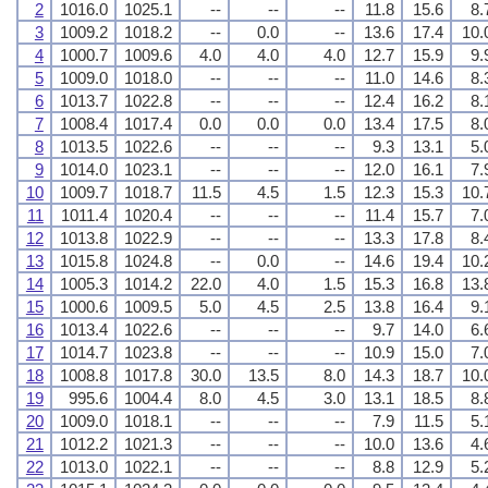
2
1016.0
1025.1
--
--
--
11.8
15.6
8.
3
1009.2
1018.2
--
0.0
--
13.6
17.4
10.
4
1000.7
1009.6
4.0
4.0
4.0
12.7
15.9
9.
5
1009.0
1018.0
--
--
--
11.0
14.6
8.
6
1013.7
1022.8
--
--
--
12.4
16.2
8.
7
1008.4
1017.4
0.0
0.0
0.0
13.4
17.5
8.
8
1013.5
1022.6
--
--
--
9.3
13.1
5.
9
1014.0
1023.1
--
--
--
12.0
16.1
7.
10
1009.7
1018.7
11.5
4.5
1.5
12.3
15.3
10.
11
1011.4
1020.4
--
--
--
11.4
15.7
7.
12
1013.8
1022.9
--
--
--
13.3
17.8
8.
13
1015.8
1024.8
--
0.0
--
14.6
19.4
10.
14
1005.3
1014.2
22.0
4.0
1.5
15.3
16.8
13.
15
1000.6
1009.5
5.0
4.5
2.5
13.8
16.4
9.
16
1013.4
1022.6
--
--
--
9.7
14.0
6.
17
1014.7
1023.8
--
--
--
10.9
15.0
7.
18
1008.8
1017.8
30.0
13.5
8.0
14.3
18.7
10.
19
995.6
1004.4
8.0
4.5
3.0
13.1
18.5
8.
20
1009.0
1018.1
--
--
--
7.9
11.5
5.
21
1012.2
1021.3
--
--
--
10.0
13.6
4.
22
1013.0
1022.1
--
--
--
8.8
12.9
5.