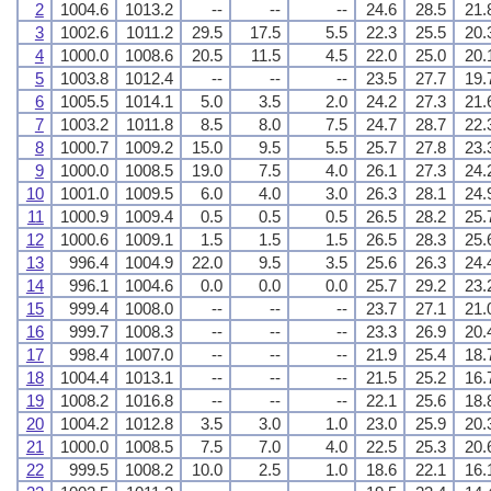
2
1004.6
1013.2
--
--
--
24.6
28.5
21.
3
1002.6
1011.2
29.5
17.5
5.5
22.3
25.5
20.
4
1000.0
1008.6
20.5
11.5
4.5
22.0
25.0
20.
5
1003.8
1012.4
--
--
--
23.5
27.7
19.
6
1005.5
1014.1
5.0
3.5
2.0
24.2
27.3
21.
7
1003.2
1011.8
8.5
8.0
7.5
24.7
28.7
22.
8
1000.7
1009.2
15.0
9.5
5.5
25.7
27.8
23.
9
1000.0
1008.5
19.0
7.5
4.0
26.1
27.3
24.
10
1001.0
1009.5
6.0
4.0
3.0
26.3
28.1
24.
11
1000.9
1009.4
0.5
0.5
0.5
26.5
28.2
25.
12
1000.6
1009.1
1.5
1.5
1.5
26.5
28.3
25.
13
996.4
1004.9
22.0
9.5
3.5
25.6
26.3
24.
14
996.1
1004.6
0.0
0.0
0.0
25.7
29.2
23.
15
999.4
1008.0
--
--
--
23.7
27.1
21.
16
999.7
1008.3
--
--
--
23.3
26.9
20.
17
998.4
1007.0
--
--
--
21.9
25.4
18.
18
1004.4
1013.1
--
--
--
21.5
25.2
16.
19
1008.2
1016.8
--
--
--
22.1
25.6
18.
20
1004.2
1012.8
3.5
3.0
1.0
23.0
25.9
20.
21
1000.0
1008.5
7.5
7.0
4.0
22.5
25.3
20.
22
999.5
1008.2
10.0
2.5
1.0
18.6
22.1
16.