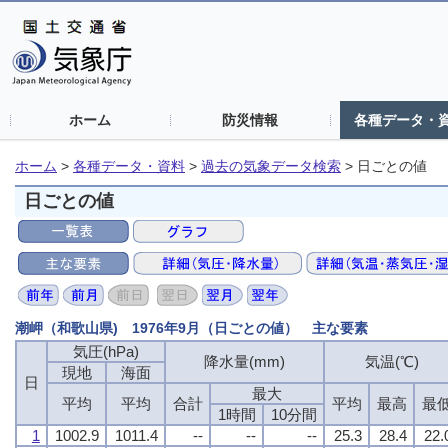
ホーム
防災情報
各種データ・
ホーム
>
各種データ・資料
>
過去の気象データ検索
>
日ごとの値
日ごとの値
潮岬（和歌山県) 1976年9月（日ごとの値） 主な要素
気圧(hPa)
降水量(mm)
気温(℃)
現地
海面
日
最大
平均
平均
合計
平均
最高
最
1時間
10分間
1
1002.9
1011.4
--
--
--
25.3
28.4
22.