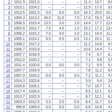
2
1011.9
1021.0
--
--
--
11.3
13.7
8.
3
1015.1
1024.2
--
--
--
12.9
17.0
9.
4
1012.5
1021.5
0.0
0.0
0.0
16.3
20.0
10.
5
1004.3
1013.2
34.0
11.0
7.0
17.0
19.3
14.
6
1006.5
1015.4
13.5
3.0
1.0
14.4
17.7
12.
7
1002.8
1011.7
7.5
4.5
1.5
15.2
17.3
13.
8
1006.2
1015.2
7.0
4.0
1.0
13.1
14.4
11.
9
1005.1
1014.1
0.5
0.5
0.5
13.1
15.1
11.
10
1008.2
1017.2
--
--
--
11.2
14.8
8.
11
1006.7
1015.8
--
--
--
10.6
14.4
7.
12
1007.7
1016.9
--
--
--
7.4
9.7
6.
13
1011.0
1020.2
--
--
--
7.1
9.8
5.
14
1011.4
1020.6
0.0
0.0
0.0
7.2
8.9
5.
15
1007.7
1016.9
--
--
--
7.8
11.2
6.
16
1007.0
1016.2
0.0
0.0
0.0
7.2
11.1
4.
17
1014.3
1023.6
--
--
--
5.9
9.4
3.
18
1016.8
1026.1
--
--
--
7.0
10.7
3.
19
1017.4
1026.6
--
--
--
8.5
12.1
5.
20
1013.7
1022.9
--
--
--
8.7
12.1
6.
21
1003.3
1012.5
5.5
2.0
0.5
8.4
11.7
5.
22
999.8
1009.0
0.0
0.0
0.0
6.8
10.8
4.