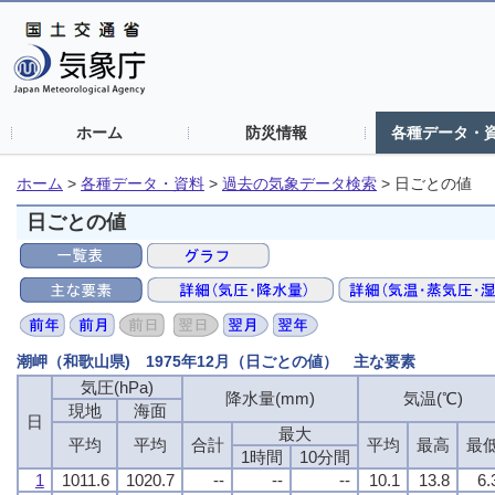
ホーム
防災情報
各種データ・
ホーム
>
各種データ・資料
>
過去の気象データ検索
>
日ごとの値
日ごとの値
潮岬（和歌山県) 1975年12月（日ごとの値） 主な要素
気圧(hPa)
降水量(mm)
気温(℃)
現地
海面
日
最大
平均
平均
合計
平均
最高
最
1時間
10分間
1
1011.6
1020.7
--
--
--
10.1
13.8
6.