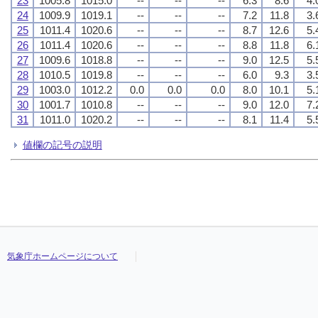
23
1005.8
1015.0
--
--
--
6.3
8.6
4.
24
1009.9
1019.1
--
--
--
7.2
11.8
3.
25
1011.4
1020.6
--
--
--
8.7
12.6
5.
26
1011.4
1020.6
--
--
--
8.8
11.8
6.
27
1009.6
1018.8
--
--
--
9.0
12.5
5.
28
1010.5
1019.8
--
--
--
6.0
9.3
3.
29
1003.0
1012.2
0.0
0.0
0.0
8.0
10.1
5.
30
1001.7
1010.8
--
--
--
9.0
12.0
7.
31
1011.0
1020.2
--
--
--
8.1
11.4
5.
値欄の記号の説明
気象庁ホームページについて