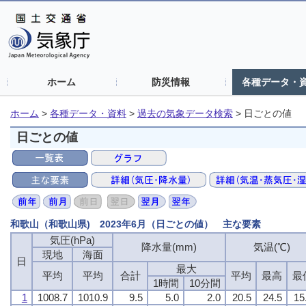
ホーム
防災情報
各種データ・
ホーム
>
各種データ・資料
>
過去の気象データ検索
>
日ごとの値
日ごとの値
和歌山（和歌山県) 2023年6月（日ごとの値） 主な要素
気圧(hPa)
気圧(hPa)
気圧(hPa)
気圧(hPa)
降水量(mm)
降水量(mm)
降水量(mm)
降水量(mm)
気温(℃)
気温(℃)
気温(℃)
気温(℃)
現地
現地
現地
現地
海面
海面
海面
海面
日
日
日
日
最大
最大
最大
最大
平均
平均
平均
平均
平均
平均
平均
平均
合計
合計
合計
合計
平均
平均
平均
平均
最高
最高
最高
最高
最
最
最
最
1時間
1時間
1時間
1時間
10分間
10分間
10分間
10分間
1
1
1
1
1008.7
1008.7
1008.7
1008.7
1010.9
1010.9
1010.9
1010.9
9.5
9.5
9.5
9.5
5.0
5.0
5.0
5.0
2.0
2.0
2.0
2.0
20.5
20.5
20.5
20.5
24.5
24.5
24.5
24.5
15
15
15
15