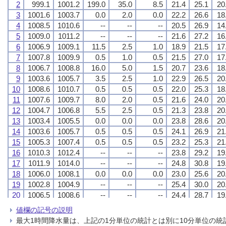
2
2
2
2
999.1
999.1
999.1
999.1
1001.2
1001.2
1001.2
1001.2
199.0
199.0
199.0
199.0
35.0
35.0
35.0
35.0
8.5
8.5
8.5
8.5
21.4
21.4
21.4
21.4
25.1
25.1
25.1
25.1
20
20
20
20
3
3
3
3
1001.6
1001.6
1001.6
1001.6
1003.7
1003.7
1003.7
1003.7
0.0
0.0
0.0
0.0
2.0
2.0
2.0
2.0
0.0
0.0
0.0
0.0
22.2
22.2
22.2
22.2
26.6
26.6
26.6
26.6
18
18
18
18
4
4
4
4
1008.5
1008.5
1008.5
1008.5
1010.6
1010.6
1010.6
1010.6
--
--
--
--
--
--
--
--
--
--
--
--
20.5
20.5
20.5
20.5
26.9
26.9
26.9
26.9
14
14
14
14
5
5
5
5
1009.0
1009.0
1009.0
1009.0
1011.2
1011.2
1011.2
1011.2
--
--
--
--
--
--
--
--
--
--
--
--
21.6
21.6
21.6
21.6
27.2
27.2
27.2
27.2
16
16
16
16
6
6
6
6
1006.9
1006.9
1006.9
1006.9
1009.1
1009.1
1009.1
1009.1
11.5
11.5
11.5
11.5
2.5
2.5
2.5
2.5
1.0
1.0
1.0
1.0
18.9
18.9
18.9
18.9
21.5
21.5
21.5
21.5
17
17
17
17
7
7
7
7
1007.8
1007.8
1007.8
1007.8
1009.9
1009.9
1009.9
1009.9
0.5
0.5
0.5
0.5
1.0
1.0
1.0
1.0
0.5
0.5
0.5
0.5
21.5
21.5
21.5
21.5
27.0
27.0
27.0
27.0
17
17
17
17
8
8
8
8
1006.7
1006.7
1006.7
1006.7
1008.8
1008.8
1008.8
1008.8
16.0
16.0
16.0
16.0
5.0
5.0
5.0
5.0
1.5
1.5
1.5
1.5
20.7
20.7
20.7
20.7
23.6
23.6
23.6
23.6
18
18
18
18
9
9
9
9
1003.6
1003.6
1003.6
1003.6
1005.7
1005.7
1005.7
1005.7
3.5
3.5
3.5
3.5
2.5
2.5
2.5
2.5
1.0
1.0
1.0
1.0
22.9
22.9
22.9
22.9
26.5
26.5
26.5
26.5
20
20
20
20
10
10
10
10
1008.6
1008.6
1008.6
1008.6
1010.7
1010.7
1010.7
1010.7
0.5
0.5
0.5
0.5
0.5
0.5
0.5
0.5
0.5
0.5
0.5
0.5
22.0
22.0
22.0
22.0
25.3
25.3
25.3
25.3
18
18
18
18
11
11
11
11
1007.6
1007.6
1007.6
1007.6
1009.7
1009.7
1009.7
1009.7
8.0
8.0
8.0
8.0
2.0
2.0
2.0
2.0
0.5
0.5
0.5
0.5
21.6
21.6
21.6
21.6
24.0
24.0
24.0
24.0
20
20
20
20
12
12
12
12
1004.7
1004.7
1004.7
1004.7
1006.8
1006.8
1006.8
1006.8
5.5
5.5
5.5
5.5
2.5
2.5
2.5
2.5
0.5
0.5
0.5
0.5
21.3
21.3
21.3
21.3
23.8
23.8
23.8
23.8
20
20
20
20
13
13
13
13
1003.4
1003.4
1003.4
1003.4
1005.5
1005.5
1005.5
1005.5
0.0
0.0
0.0
0.0
0.0
0.0
0.0
0.0
0.0
0.0
0.0
0.0
23.8
23.8
23.8
23.8
28.6
28.6
28.6
28.6
20
20
20
20
14
14
14
14
1003.6
1003.6
1003.6
1003.6
1005.7
1005.7
1005.7
1005.7
0.5
0.5
0.5
0.5
0.5
0.5
0.5
0.5
0.5
0.5
0.5
0.5
24.1
24.1
24.1
24.1
26.9
26.9
26.9
26.9
21
21
21
21
15
15
15
15
1005.3
1005.3
1005.3
1005.3
1007.4
1007.4
1007.4
1007.4
0.5
0.5
0.5
0.5
0.5
0.5
0.5
0.5
0.5
0.5
0.5
0.5
23.2
23.2
23.2
23.2
25.3
25.3
25.3
25.3
21
21
21
21
16
16
16
16
1010.3
1010.3
1010.3
1010.3
1012.4
1012.4
1012.4
1012.4
--
--
--
--
--
--
--
--
--
--
--
--
23.8
23.8
23.8
23.8
29.2
29.2
29.2
29.2
19
19
19
19
17
17
17
17
1011.9
1011.9
1011.9
1011.9
1014.0
1014.0
1014.0
1014.0
--
--
--
--
--
--
--
--
--
--
--
--
24.8
24.8
24.8
24.8
30.8
30.8
30.8
30.8
19
19
19
19
18
18
18
18
1006.0
1006.0
1006.0
1006.0
1008.1
1008.1
1008.1
1008.1
0.0
0.0
0.0
0.0
0.0
0.0
0.0
0.0
0.0
0.0
0.0
0.0
23.0
23.0
23.0
23.0
25.6
25.6
25.6
25.6
20
20
20
20
19
19
19
19
1002.8
1002.8
1002.8
1002.8
1004.9
1004.9
1004.9
1004.9
--
--
--
--
--
--
--
--
--
--
--
--
25.4
25.4
25.4
25.4
30.0
30.0
30.0
30.0
20
20
20
20
20
20
20
20
1006.5
1006.5
1006.5
1006.5
1008.6
1008.6
1008.6
1008.6
--
--
--
--
--
--
--
--
--
--
--
--
24.4
24.4
24.4
24.4
28.7
28.7
28.7
28.7
19
19
19
19
21
21
21
21
1006.9
1006.9
1006.9
1006.9
1009.0
1009.0
1009.0
1009.0
0.0
0.0
0.0
0.0
0.0
0.0
0.0
0.0
0.0
0.0
0.0
0.0
24.6
24.6
24.6
24.6
28.2
28.2
28.2
28.2
21
21
21
21
値欄の記号の説明
22
22
22
22
1002.8
1002.8
1002.8
1002.8
1004.9
1004.9
1004.9
1004.9
13.0
13.0
13.0
13.0
5.0
5.0
5.0
5.0
1.5
1.5
1.5
1.5
22.2
22.2
22.2
22.2
26.5
26.5
26.5
26.5
18
18
18
18
最大1時間降水量は、上記の1分単位の統計とは別に10分単位の