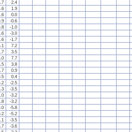
.7
2.4
.6
1.9
.6
0.0
.9
-0.6
.8
-1.0
.6
-3.0
.6
-1.7
.1
7.2
.7
3.5
.0
7.7
.5
3.8
.7
0.9
.5
0.4
.2
-2.5
.3
-3.5
.0
-3.2
.8
-3.2
.0
-5.8
.2
-5.2
.1
-3.5
.7
-3.6