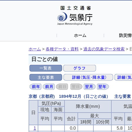
ホーム
防災情
ホーム
>
各種データ・資料
>
過去の気象データ検索
>
日ごとの値
京都（京都府) 1894年12月（日ごとの値） 主な要素
気圧(hPa)
降水量(mm)
気温
現地
海面
日
最大
平均
平均
合計
平均
最
1時間
10分間
1
0.0
5.8
10