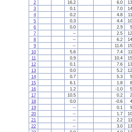
2
16.2
6.0
13
3
0.1
7.0
14
4
0.2
4.8
11
5
0.3
4.4
10
6
0.0
2.9
9
7
--
2.5
12
8
--
6.2
14
9
--
11.6
15
10
5.6
7.4
11
11
0.9
10.4
15
12
0.1
7.6
13
13
0.0
5.2
12
14
0.7
5.3
9
15
6.1
1.8
8
16
1.2
-1.0
5
17
10.5
0.2
2
18
0.0
-0.6
4
19
--
0.1
9
20
--
1.7
10
21
--
2.2
11
22
--
3.0
13