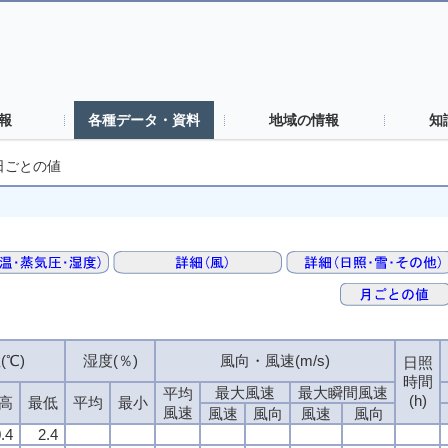
報
各種データ・資料
地域の情報
知
日ごとの値
(℃)
湿度(％)
風向・風速(m/s)
日照
時間
最大風速
最大瞬間風速
平均
(h)
高
最低
平均
最小
風速
風速
風向
風速
風向
.4
2.4