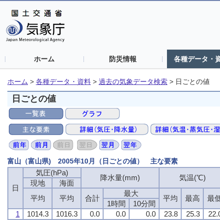
ホーム
防災情報
各種データ・
ホーム
>
各種データ・資料
>
過去の気象データ検索
>
日ごとの値
日ごとの値
富山（富山県) 2005年10月（日ごとの値） 主な要素
気圧(hPa)
気圧(hPa)
気圧(hPa)
気圧(hPa)
降水量(mm)
降水量(mm)
降水量(mm)
降水量(mm)
気温(℃)
気温(℃)
気温(℃)
気温(℃)
現地
現地
現地
現地
海面
海面
海面
海面
日
日
日
日
最大
最大
最大
最大
平均
平均
平均
平均
平均
平均
平均
平均
合計
合計
合計
合計
平均
平均
平均
平均
最高
最高
最高
最高
最
最
最
最
1時間
1時間
1時間
1時間
10分間
10分間
10分間
10分間
1
1
1
1
1014.3
1014.3
1014.3
1014.3
1016.3
1016.3
1016.3
1016.3
0.0
0.0
0.0
0.0
0.0
0.0
0.0
0.0
0.0
0.0
0.0
0.0
23.8
23.8
23.8
23.8
25.3
25.3
25.3
25.3
22.
22.
22.
22.