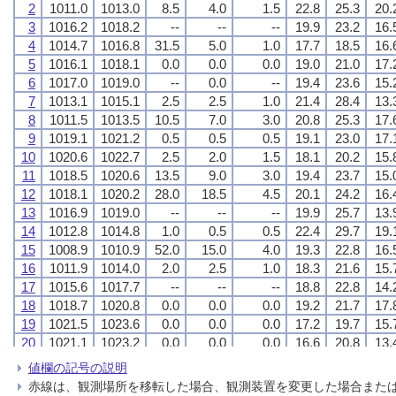
2
2
2
2
1011.0
1011.0
1011.0
1011.0
1013.0
1013.0
1013.0
1013.0
8.5
8.5
8.5
8.5
4.0
4.0
4.0
4.0
1.5
1.5
1.5
1.5
22.8
22.8
22.8
22.8
25.3
25.3
25.3
25.3
20.
20.
20.
20.
3
3
3
3
1016.2
1016.2
1016.2
1016.2
1018.2
1018.2
1018.2
1018.2
--
--
--
--
--
--
--
--
--
--
--
--
19.9
19.9
19.9
19.9
23.2
23.2
23.2
23.2
16.
16.
16.
16.
4
4
4
4
1014.7
1014.7
1014.7
1014.7
1016.8
1016.8
1016.8
1016.8
31.5
31.5
31.5
31.5
5.0
5.0
5.0
5.0
1.0
1.0
1.0
1.0
17.7
17.7
17.7
17.7
18.5
18.5
18.5
18.5
16.
16.
16.
16.
5
5
5
5
1016.1
1016.1
1016.1
1016.1
1018.1
1018.1
1018.1
1018.1
0.0
0.0
0.0
0.0
0.0
0.0
0.0
0.0
0.0
0.0
0.0
0.0
19.0
19.0
19.0
19.0
21.0
21.0
21.0
21.0
17.
17.
17.
17.
6
6
6
6
1017.0
1017.0
1017.0
1017.0
1019.0
1019.0
1019.0
1019.0
--
--
--
--
0.0
0.0
0.0
0.0
--
--
--
--
19.4
19.4
19.4
19.4
23.6
23.6
23.6
23.6
15.
15.
15.
15.
7
7
7
7
1013.1
1013.1
1013.1
1013.1
1015.1
1015.1
1015.1
1015.1
2.5
2.5
2.5
2.5
2.5
2.5
2.5
2.5
1.0
1.0
1.0
1.0
21.4
21.4
21.4
21.4
28.4
28.4
28.4
28.4
13.
13.
13.
13.
8
8
8
8
1011.5
1011.5
1011.5
1011.5
1013.5
1013.5
1013.5
1013.5
10.5
10.5
10.5
10.5
7.0
7.0
7.0
7.0
3.0
3.0
3.0
3.0
20.8
20.8
20.8
20.8
25.3
25.3
25.3
25.3
17.
17.
17.
17.
9
9
9
9
1019.1
1019.1
1019.1
1019.1
1021.2
1021.2
1021.2
1021.2
0.5
0.5
0.5
0.5
0.5
0.5
0.5
0.5
0.5
0.5
0.5
0.5
19.1
19.1
19.1
19.1
23.0
23.0
23.0
23.0
17.
17.
17.
17.
10
10
10
10
1020.6
1020.6
1020.6
1020.6
1022.7
1022.7
1022.7
1022.7
2.5
2.5
2.5
2.5
2.0
2.0
2.0
2.0
1.5
1.5
1.5
1.5
18.1
18.1
18.1
18.1
20.2
20.2
20.2
20.2
15.
15.
15.
15.
11
11
11
11
1018.5
1018.5
1018.5
1018.5
1020.6
1020.6
1020.6
1020.6
13.5
13.5
13.5
13.5
9.0
9.0
9.0
9.0
3.0
3.0
3.0
3.0
19.4
19.4
19.4
19.4
23.7
23.7
23.7
23.7
15.
15.
15.
15.
12
12
12
12
1018.1
1018.1
1018.1
1018.1
1020.2
1020.2
1020.2
1020.2
28.0
28.0
28.0
28.0
18.5
18.5
18.5
18.5
4.5
4.5
4.5
4.5
20.1
20.1
20.1
20.1
24.2
24.2
24.2
24.2
16.
16.
16.
16.
13
13
13
13
1016.9
1016.9
1016.9
1016.9
1019.0
1019.0
1019.0
1019.0
--
--
--
--
--
--
--
--
--
--
--
--
19.9
19.9
19.9
19.9
25.7
25.7
25.7
25.7
13.
13.
13.
13.
14
14
14
14
1012.8
1012.8
1012.8
1012.8
1014.8
1014.8
1014.8
1014.8
1.0
1.0
1.0
1.0
0.5
0.5
0.5
0.5
0.5
0.5
0.5
0.5
22.4
22.4
22.4
22.4
29.7
29.7
29.7
29.7
19.
19.
19.
19.
15
15
15
15
1008.9
1008.9
1008.9
1008.9
1010.9
1010.9
1010.9
1010.9
52.0
52.0
52.0
52.0
15.0
15.0
15.0
15.0
4.0
4.0
4.0
4.0
19.3
19.3
19.3
19.3
22.8
22.8
22.8
22.8
16.
16.
16.
16.
16
16
16
16
1011.9
1011.9
1011.9
1011.9
1014.0
1014.0
1014.0
1014.0
2.0
2.0
2.0
2.0
2.5
2.5
2.5
2.5
1.0
1.0
1.0
1.0
18.3
18.3
18.3
18.3
21.6
21.6
21.6
21.6
15.
15.
15.
15.
17
17
17
17
1015.6
1015.6
1015.6
1015.6
1017.7
1017.7
1017.7
1017.7
--
--
--
--
--
--
--
--
--
--
--
--
18.8
18.8
18.8
18.8
22.8
22.8
22.8
22.8
14.
14.
14.
14.
18
18
18
18
1018.7
1018.7
1018.7
1018.7
1020.8
1020.8
1020.8
1020.8
0.0
0.0
0.0
0.0
0.0
0.0
0.0
0.0
0.0
0.0
0.0
0.0
19.2
19.2
19.2
19.2
21.7
21.7
21.7
21.7
17.
17.
17.
17.
19
19
19
19
1021.5
1021.5
1021.5
1021.5
1023.6
1023.6
1023.6
1023.6
0.0
0.0
0.0
0.0
0.0
0.0
0.0
0.0
0.0
0.0
0.0
0.0
17.2
17.2
17.2
17.2
19.7
19.7
19.7
19.7
15.
15.
15.
15.
20
20
20
20
1021.1
1021.1
1021.1
1021.1
1023.2
1023.2
1023.2
1023.2
0.0
0.0
0.0
0.0
0.0
0.0
0.0
0.0
0.0
0.0
0.0
0.0
16.6
16.6
16.6
16.6
20.8
20.8
20.8
20.8
13.
13.
13.
13.
21
21
21
21
1013.1
1013.1
1013.1
1013.1
1015.2
1015.2
1015.2
1015.2
--
--
--
--
--
--
--
--
--
--
--
--
16.5
16.5
16.5
16.5
22.1
22.1
22.1
22.1
10.
10.
10.
10.
値欄の記号の説明
22
22
22
22
1004.7
1004.7
1004.7
1004.7
1006.8
1006.8
1006.8
1006.8
6.5
6.5
6.5
6.5
4.0
4.0
4.0
4.0
2.0
2.0
2.0
2.0
14.0
14.0
14.0
14.0
17.1
17.1
17.1
17.1
10.
10.
10.
10.
赤線は、観測場所を移転した場合、観測装置を変更した場合また