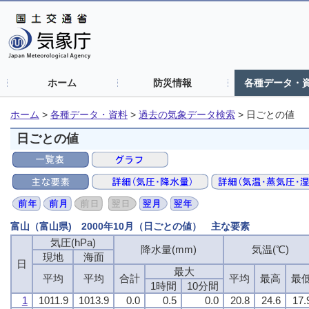
ホーム
防災情報
各種データ・
ホーム
>
各種データ・資料
>
過去の気象データ検索
>
日ごとの値
日ごとの値
富山（富山県) 2000年10月（日ごとの値） 主な要素
気圧(hPa)
気圧(hPa)
気圧(hPa)
気圧(hPa)
降水量(mm)
降水量(mm)
降水量(mm)
降水量(mm)
気温(℃)
気温(℃)
気温(℃)
気温(℃)
現地
現地
現地
現地
海面
海面
海面
海面
日
日
日
日
最大
最大
最大
最大
平均
平均
平均
平均
平均
平均
平均
平均
合計
合計
合計
合計
平均
平均
平均
平均
最高
最高
最高
最高
最
最
最
最
1時間
1時間
1時間
1時間
10分間
10分間
10分間
10分間
1
1
1
1
1011.9
1011.9
1011.9
1011.9
1013.9
1013.9
1013.9
1013.9
0.0
0.0
0.0
0.0
0.5
0.5
0.5
0.5
0.0
0.0
0.0
0.0
20.8
20.8
20.8
20.8
24.6
24.6
24.6
24.6
17.
17.
17.
17.