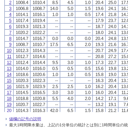
2
2
2
2
1008.4
1008.4
1008.4
1008.4
1010.4
1010.4
1010.4
1010.4
8.5
8.5
8.5
8.5
4.5
4.5
4.5
4.5
1.0
1.0
1.0
1.0
20.4
20.4
20.4
20.4
25.0
25.0
25.0
25.0
17.
17.
17.
17.
3
3
3
3
1006.8
1006.8
1006.8
1006.8
1008.7
1008.7
1008.7
1008.7
14.0
14.0
14.0
14.0
5.0
5.0
5.0
5.0
1.5
1.5
1.5
1.5
19.6
19.6
19.6
19.6
24.1
24.1
24.1
24.1
16.
16.
16.
16.
4
4
4
4
1014.1
1014.1
1014.1
1014.1
1016.1
1016.1
1016.1
1016.1
1.0
1.0
1.0
1.0
1.0
1.0
1.0
1.0
0.5
0.5
0.5
0.5
17.4
17.4
17.4
17.4
21.8
21.8
21.8
21.8
14.
14.
14.
14.
5
5
5
5
1017.4
1017.4
1017.4
1017.4
1019.4
1019.4
1019.4
1019.4
--
--
--
--
--
--
--
--
--
--
--
--
17.9
17.9
17.9
17.9
23.7
23.7
23.7
23.7
12.
12.
12.
12.
6
6
6
6
1019.3
1019.3
1019.3
1019.3
1021.3
1021.3
1021.3
1021.3
--
--
--
--
--
--
--
--
--
--
--
--
18.7
18.7
18.7
18.7
24.0
24.0
24.0
24.0
14.
14.
14.
14.
7
7
7
7
1020.2
1020.2
1020.2
1020.2
1022.2
1022.2
1022.2
1022.2
--
--
--
--
--
--
--
--
--
--
--
--
18.0
18.0
18.0
18.0
24.1
24.1
24.1
24.1
13.
13.
13.
13.
8
8
8
8
1014.7
1014.7
1014.7
1014.7
1016.7
1016.7
1016.7
1016.7
0.0
0.0
0.0
0.0
0.0
0.0
0.0
0.0
0.0
0.0
0.0
0.0
20.4
20.4
20.4
20.4
24.8
24.8
24.8
24.8
13.
13.
13.
13.
9
9
9
9
1008.7
1008.7
1008.7
1008.7
1010.7
1010.7
1010.7
1010.7
17.5
17.5
17.5
17.5
6.5
6.5
6.5
6.5
2.0
2.0
2.0
2.0
19.3
19.3
19.3
19.3
21.6
21.6
21.6
21.6
16.
16.
16.
16.
10
10
10
10
1012.3
1012.3
1012.3
1012.3
1014.3
1014.3
1014.3
1014.3
--
--
--
--
--
--
--
--
--
--
--
--
20.7
20.7
20.7
20.7
24.9
24.9
24.9
24.9
17.
17.
17.
17.
11
11
11
11
1012.7
1012.7
1012.7
1012.7
1014.6
1014.6
1014.6
1014.6
--
--
--
--
--
--
--
--
--
--
--
--
20.8
20.8
20.8
20.8
27.2
27.2
27.2
27.2
15.
15.
15.
15.
12
12
12
12
1012.4
1012.4
1012.4
1012.4
1014.4
1014.4
1014.4
1014.4
9.5
9.5
9.5
9.5
3.0
3.0
3.0
3.0
1.0
1.0
1.0
1.0
17.3
17.3
17.3
17.3
22.7
22.7
22.7
22.7
13.
13.
13.
13.
13
13
13
13
1014.0
1014.0
1014.0
1014.0
1016.0
1016.0
1016.0
1016.0
0.5
0.5
0.5
0.5
0.5
0.5
0.5
0.5
0.5
0.5
0.5
0.5
15.6
15.6
15.6
15.6
19.8
19.8
19.8
19.8
13.
13.
13.
13.
14
14
14
14
1018.6
1018.6
1018.6
1018.6
1020.6
1020.6
1020.6
1020.6
1.0
1.0
1.0
1.0
1.0
1.0
1.0
1.0
0.5
0.5
0.5
0.5
15.8
15.8
15.8
15.8
19.0
19.0
19.0
19.0
13.
13.
13.
13.
15
15
15
15
1020.3
1020.3
1020.3
1020.3
1022.3
1022.3
1022.3
1022.3
--
--
--
--
--
--
--
--
--
--
--
--
16.3
16.3
16.3
16.3
20.4
20.4
20.4
20.4
13.
13.
13.
13.
16
16
16
16
1021.9
1021.9
1021.9
1021.9
1023.9
1023.9
1023.9
1023.9
2.5
2.5
2.5
2.5
2.5
2.5
2.5
2.5
1.0
1.0
1.0
1.0
16.2
16.2
16.2
16.2
20.4
20.4
20.4
20.4
13.
13.
13.
13.
17
17
17
17
1014.5
1014.5
1014.5
1014.5
1016.5
1016.5
1016.5
1016.5
3.0
3.0
3.0
3.0
3.0
3.0
3.0
3.0
1.0
1.0
1.0
1.0
16.0
16.0
16.0
16.0
20.4
20.4
20.4
20.4
11.
11.
11.
11.
18
18
18
18
1018.8
1018.8
1018.8
1018.8
1020.8
1020.8
1020.8
1020.8
5.5
5.5
5.5
5.5
4.0
4.0
4.0
4.0
2.0
2.0
2.0
2.0
14.2
14.2
14.2
14.2
17.1
17.1
17.1
17.1
9.
9.
9.
9.
19
19
19
19
1020.7
1020.7
1020.7
1020.7
1022.7
1022.7
1022.7
1022.7
--
--
--
--
--
--
--
--
--
--
--
--
13.2
13.2
13.2
13.2
19.1
19.1
19.1
19.1
7.
7.
7.
7.
20
20
20
20
1014.3
1014.3
1014.3
1014.3
1016.3
1016.3
1016.3
1016.3
42.0
42.0
42.0
42.0
6.5
6.5
6.5
6.5
1.5
1.5
1.5
1.5
15.8
15.8
15.8
15.8
21.2
21.2
21.2
21.2
11.
11.
11.
11.
21
21
21
21
1017.8
1017.8
1017.8
1017.8
1019.8
1019.8
1019.8
1019.8
0.0
0.0
0.0
0.0
0.0
0.0
0.0
0.0
0.0
0.0
0.0
0.0
17.3
17.3
17.3
17.3
21.4
21.4
21.4
21.4
13.
13.
13.
13.
値欄の記号の説明
22
22
22
22
1020.6
1020.6
1020.6
1020.6
1022.6
1022.6
1022.6
1022.6
--
--
--
--
--
--
--
--
--
--
--
--
16.5
16.5
16.5
16.5
21.1
21.1
21.1
21.1
11.
11.
11.
11.
最大1時間降水量は、上記の1分単位の統計とは別に1時間単位の