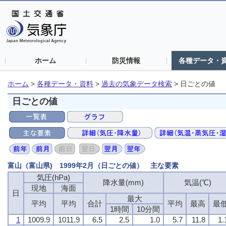
ホーム
防災情報
各種データ・
ホーム
>
各種データ・資料
>
過去の気象データ検索
>
日ごとの値
日ごとの値
富山（富山県) 1999年2月（日ごとの値） 主な要素
気圧(hPa)
気圧(hPa)
気圧(hPa)
気圧(hPa)
降水量(mm)
降水量(mm)
降水量(mm)
降水量(mm)
気温(℃)
気温(℃)
気温(℃)
気温(℃)
現地
現地
現地
現地
海面
海面
海面
海面
日
日
日
日
最大
最大
最大
最大
平均
平均
平均
平均
平均
平均
平均
平均
合計
合計
合計
合計
平均
平均
平均
平均
最高
最高
最高
最高
最
最
最
最
1時間
1時間
1時間
1時間
10分間
10分間
10分間
10分間
1
1
1
1
1009.9
1009.9
1009.9
1009.9
1011.9
1011.9
1011.9
1011.9
6.5
6.5
6.5
6.5
2.5
2.5
2.5
2.5
1.0
1.0
1.0
1.0
5.7
5.7
5.7
5.7
11.8
11.8
11.8
11.8
1.
1.
1.
1.