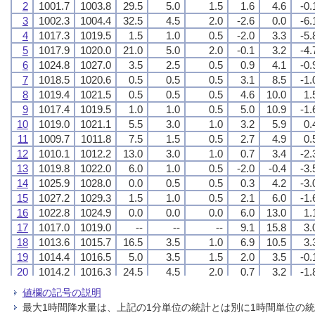
2
2
2
2
1001.7
1001.7
1001.7
1001.7
1003.8
1003.8
1003.8
1003.8
29.5
29.5
29.5
29.5
5.0
5.0
5.0
5.0
1.5
1.5
1.5
1.5
1.6
1.6
1.6
1.6
4.6
4.6
4.6
4.6
-0.
-0.
-0.
-0.
3
3
3
3
1002.3
1002.3
1002.3
1002.3
1004.4
1004.4
1004.4
1004.4
32.5
32.5
32.5
32.5
4.5
4.5
4.5
4.5
2.0
2.0
2.0
2.0
-2.6
-2.6
-2.6
-2.6
0.0
0.0
0.0
0.0
-6.
-6.
-6.
-6.
4
4
4
4
1017.3
1017.3
1017.3
1017.3
1019.5
1019.5
1019.5
1019.5
1.5
1.5
1.5
1.5
1.0
1.0
1.0
1.0
0.5
0.5
0.5
0.5
-2.0
-2.0
-2.0
-2.0
3.3
3.3
3.3
3.3
-5.
-5.
-5.
-5.
5
5
5
5
1017.9
1017.9
1017.9
1017.9
1020.0
1020.0
1020.0
1020.0
21.0
21.0
21.0
21.0
5.0
5.0
5.0
5.0
2.0
2.0
2.0
2.0
-0.1
-0.1
-0.1
-0.1
3.2
3.2
3.2
3.2
-4.
-4.
-4.
-4.
6
6
6
6
1024.8
1024.8
1024.8
1024.8
1027.0
1027.0
1027.0
1027.0
3.5
3.5
3.5
3.5
2.5
2.5
2.5
2.5
0.5
0.5
0.5
0.5
0.9
0.9
0.9
0.9
4.1
4.1
4.1
4.1
-0.
-0.
-0.
-0.
7
7
7
7
1018.5
1018.5
1018.5
1018.5
1020.6
1020.6
1020.6
1020.6
0.5
0.5
0.5
0.5
0.5
0.5
0.5
0.5
0.5
0.5
0.5
0.5
3.1
3.1
3.1
3.1
8.5
8.5
8.5
8.5
-1.
-1.
-1.
-1.
8
8
8
8
1019.4
1019.4
1019.4
1019.4
1021.5
1021.5
1021.5
1021.5
0.5
0.5
0.5
0.5
0.5
0.5
0.5
0.5
0.5
0.5
0.5
0.5
4.6
4.6
4.6
4.6
10.0
10.0
10.0
10.0
1.
1.
1.
1.
9
9
9
9
1017.4
1017.4
1017.4
1017.4
1019.5
1019.5
1019.5
1019.5
1.0
1.0
1.0
1.0
1.0
1.0
1.0
1.0
0.5
0.5
0.5
0.5
5.0
5.0
5.0
5.0
10.9
10.9
10.9
10.9
-1.
-1.
-1.
-1.
10
10
10
10
1019.0
1019.0
1019.0
1019.0
1021.1
1021.1
1021.1
1021.1
5.5
5.5
5.5
5.5
3.0
3.0
3.0
3.0
1.0
1.0
1.0
1.0
3.2
3.2
3.2
3.2
5.9
5.9
5.9
5.9
0.
0.
0.
0.
11
11
11
11
1009.7
1009.7
1009.7
1009.7
1011.8
1011.8
1011.8
1011.8
7.5
7.5
7.5
7.5
1.5
1.5
1.5
1.5
0.5
0.5
0.5
0.5
2.7
2.7
2.7
2.7
4.9
4.9
4.9
4.9
0.
0.
0.
0.
12
12
12
12
1010.1
1010.1
1010.1
1010.1
1012.2
1012.2
1012.2
1012.2
13.0
13.0
13.0
13.0
3.0
3.0
3.0
3.0
1.0
1.0
1.0
1.0
0.7
0.7
0.7
0.7
3.4
3.4
3.4
3.4
-2.
-2.
-2.
-2.
13
13
13
13
1019.8
1019.8
1019.8
1019.8
1022.0
1022.0
1022.0
1022.0
6.0
6.0
6.0
6.0
1.0
1.0
1.0
1.0
0.5
0.5
0.5
0.5
-2.0
-2.0
-2.0
-2.0
-0.4
-0.4
-0.4
-0.4
-3.
-3.
-3.
-3.
14
14
14
14
1025.9
1025.9
1025.9
1025.9
1028.0
1028.0
1028.0
1028.0
0.0
0.0
0.0
0.0
0.5
0.5
0.5
0.5
0.5
0.5
0.5
0.5
0.3
0.3
0.3
0.3
4.2
4.2
4.2
4.2
-3.
-3.
-3.
-3.
15
15
15
15
1027.2
1027.2
1027.2
1027.2
1029.3
1029.3
1029.3
1029.3
1.5
1.5
1.5
1.5
1.0
1.0
1.0
1.0
0.5
0.5
0.5
0.5
2.1
2.1
2.1
2.1
6.0
6.0
6.0
6.0
-1.
-1.
-1.
-1.
16
16
16
16
1022.8
1022.8
1022.8
1022.8
1024.9
1024.9
1024.9
1024.9
0.0
0.0
0.0
0.0
0.0
0.0
0.0
0.0
0.0
0.0
0.0
0.0
6.0
6.0
6.0
6.0
13.0
13.0
13.0
13.0
1.
1.
1.
1.
17
17
17
17
1017.0
1017.0
1017.0
1017.0
1019.0
1019.0
1019.0
1019.0
--
--
--
--
--
--
--
--
--
--
--
--
9.1
9.1
9.1
9.1
15.8
15.8
15.8
15.8
3.
3.
3.
3.
18
18
18
18
1013.6
1013.6
1013.6
1013.6
1015.7
1015.7
1015.7
1015.7
16.5
16.5
16.5
16.5
3.5
3.5
3.5
3.5
1.0
1.0
1.0
1.0
6.9
6.9
6.9
6.9
10.5
10.5
10.5
10.5
3.
3.
3.
3.
19
19
19
19
1014.4
1014.4
1014.4
1014.4
1016.5
1016.5
1016.5
1016.5
5.0
5.0
5.0
5.0
3.5
3.5
3.5
3.5
1.5
1.5
1.5
1.5
2.0
2.0
2.0
2.0
3.5
3.5
3.5
3.5
-0.
-0.
-0.
-0.
20
20
20
20
1014.2
1014.2
1014.2
1014.2
1016.3
1016.3
1016.3
1016.3
24.5
24.5
24.5
24.5
4.5
4.5
4.5
4.5
2.0
2.0
2.0
2.0
0.7
0.7
0.7
0.7
3.2
3.2
3.2
3.2
-1.
-1.
-1.
-1.
21
21
21
21
1017.2
1017.2
1017.2
1017.2
1019.3
1019.3
1019.3
1019.3
6.0
6.0
6.0
6.0
2.5
2.5
2.5
2.5
1.0
1.0
1.0
1.0
-0.2
-0.2
-0.2
-0.2
1.2
1.2
1.2
1.2
-2.
-2.
-2.
-2.
値欄の記号の説明
22
22
22
22
1019.7
1019.7
1019.7
1019.7
1021.8
1021.8
1021.8
1021.8
2.0
2.0
2.0
2.0
1.0
1.0
1.0
1.0
0.5
0.5
0.5
0.5
2.1
2.1
2.1
2.1
6.0
6.0
6.0
6.0
-1.
-1.
-1.
-1.
最大1時間降水量は、上記の1分単位の統計とは別に1時間単位の