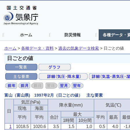
ホーム
防災情報
各種データ・
ホーム
>
各種データ・資料
>
過去の気象データ検索
>
日ごとの値
日ごとの値
富山（富山県) 1997年2月（日ごとの値） 主な要素
気圧(hPa)
降水量(mm)
気温(℃)
現地
海面
日
最大
平均
平均
合計
平均
最高
最
1時間
10分間
1
1018.5
1020.6
3.5
1.5
1.0
0.5
4.0
-1.