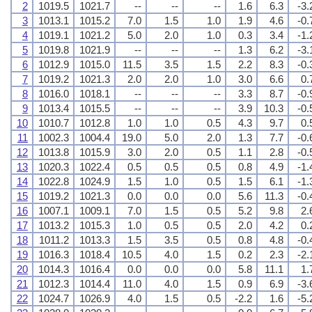
2
1019.5
1021.7
--
--
--
1.6
6.3
-3.
3
1013.1
1015.2
7.0
1.5
1.0
1.9
4.6
-0.
4
1019.1
1021.2
5.0
2.0
1.0
0.3
3.4
-1.
5
1019.8
1021.9
--
--
--
1.3
6.2
-3.
6
1012.9
1015.0
11.5
3.5
1.5
2.2
8.3
-0.
7
1019.2
1021.3
2.0
2.0
1.0
3.0
6.6
0.
8
1016.0
1018.1
--
--
--
3.3
8.7
-0.
9
1013.4
1015.5
--
--
--
3.9
10.3
-0.
10
1010.7
1012.8
1.0
1.0
0.5
4.3
9.7
0.
11
1002.3
1004.4
19.0
5.0
2.0
1.3
7.7
-0.
12
1013.8
1015.9
3.0
2.0
0.5
1.1
2.8
-0.
13
1020.3
1022.4
0.5
0.5
0.5
0.8
4.9
-1.
14
1022.8
1024.9
1.5
1.0
0.5
1.5
6.1
-1.
15
1019.2
1021.3
0.0
0.0
0.0
5.6
11.3
-0.
16
1007.1
1009.1
7.0
1.5
0.5
5.2
9.8
2.
17
1013.2
1015.3
1.0
0.5
0.5
2.0
4.2
0.
18
1011.2
1013.3
1.5
3.5
0.5
0.8
4.8
-0.
19
1016.3
1018.4
10.5
4.0
1.5
0.2
2.3
-2.
20
1014.3
1016.4
0.0
0.0
0.0
5.8
11.1
1.
21
1012.3
1014.4
11.0
4.0
1.5
0.9
6.9
-3.
22
1024.7
1026.9
4.0
1.5
0.5
-2.2
1.6
-5.